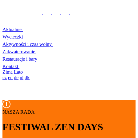
Aktualnie
Wycieczki
Aktywności i czas wolny
Zakwaterowanie
Restauracje i bary
Kontakt
Zima
Lato
cz
en
de
nl
dk
NASZA RADA
FESTIWAL ZEN DAYS