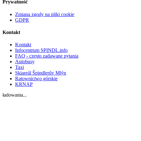
Prywatność
Zmiana zgody na pliki cookie
GDPR
Kontakt
Kontakt
Infocentrum SPINDL.info
FAQ - często zadawane pytania
Autobusy
Taxi
Skiareál Špindlerův Mlýn
Ratownictwo górskie
KRNAP
ładowania...