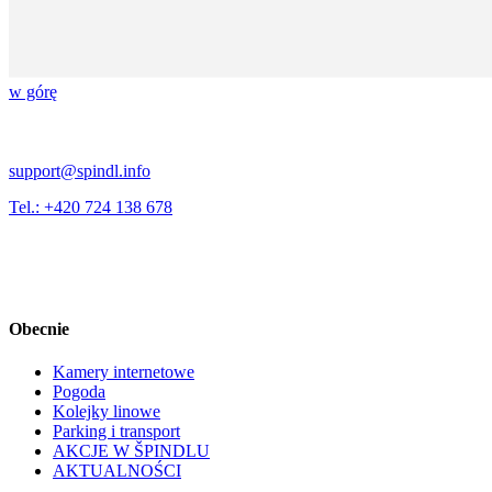
w górę
support@spindl.info
Tel.: +420 724 138 678
Obecnie
Kamery internetowe
Pogoda
Kolejky linowe
Parking i transport
AKCJE W ŠPINDLU
AKTUALNOŚCI