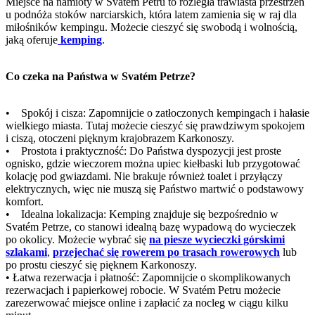
Miejsce na namioty w Svatém Petru to rozległa trawiasta przestrzeń
u podnóża stoków narciarskich, która latem zamienia się w raj dla
miłośników kempingu. Możecie cieszyć się swobodą i wolnością,
jaką oferuje
kemping
.
Co czeka na Państwa w Svatém Petrze?
• Spokój i cisza: Zapomnijcie o zatłoczonych kempingach i hałasie
wielkiego miasta. Tutaj możecie cieszyć się prawdziwym spokojem
i ciszą, otoczeni pięknym krajobrazem Karkonoszy.
• Prostota i praktyczność: Do Państwa dyspozycji jest proste
ognisko, gdzie wieczorem można upiec kiełbaski lub przygotować
kolację pod gwiazdami. Nie brakuje również toalet i przyłączy
elektrycznych, więc nie muszą się Państwo martwić o podstawowy
komfort.
• Idealna lokalizacja: Kemping znajduje się bezpośrednio w
Svatém Petrze, co stanowi idealną bazę wypadową do wycieczek
po okolicy. Możecie wybrać się
na piesze wycieczki górskimi
szlakami
,
przejechać się rowerem po trasach rowerowych
lub
po prostu cieszyć się pięknem Karkonoszy.
• Łatwa rezerwacja i płatność: Zapomnijcie o skomplikowanych
rezerwacjach i papierkowej robocie. W Svatém Petru możecie
zarezerwować miejsce online i zapłacić za nocleg w ciągu kilku