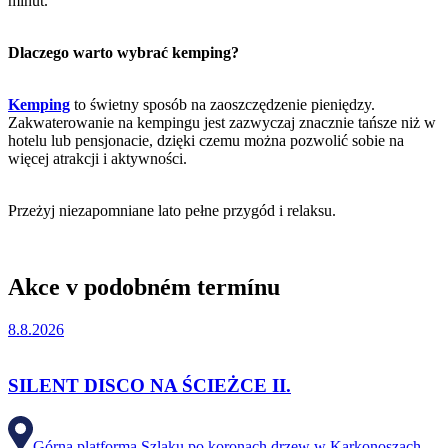
minut.
Dlaczego warto wybrać kemping?
Kemping
to świetny sposób na zaoszczędzenie pieniędzy.
Zakwaterowanie na kempingu jest zazwyczaj znacznie tańsze niż w
hotelu lub pensjonacie, dzięki czemu można pozwolić sobie na
więcej atrakcji i aktywności.
Przeżyj niezapomniane lato pełne przygód i relaksu.
Akce v podobném termínu
8.8.2026
SILENT DISCO NA ŚCIEŻCE II.
Górna platforma Szlaku po koronach drzew w Karkonoszach,