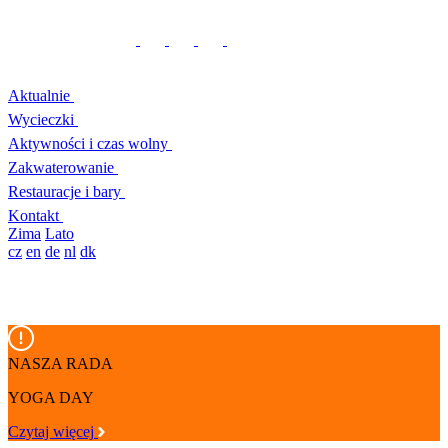
Aktualnie
Wycieczki
Aktywności i czas wolny
Zakwaterowanie
Restauracje i bary
Kontakt
Zima
Lato
cz
en
de
nl
dk
NASZA RADA
YOGA DAY
Czytaj więcej