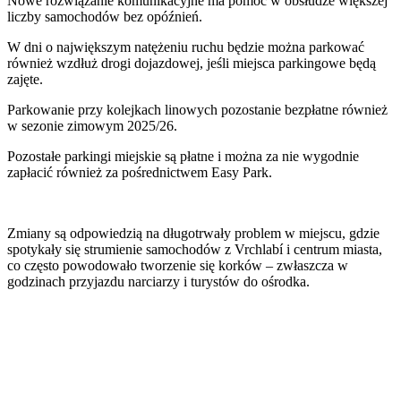
Nowe rozwiązanie komunikacyjne ma pomóc w obsłudze większej
liczby samochodów bez opóźnień.
W dni o największym natężeniu ruchu będzie można parkować
również wzdłuż drogi dojazdowej, jeśli miejsca parkingowe będą
zajęte.
Parkowanie przy kolejkach linowych pozostanie bezpłatne również
w sezonie zimowym 2025/26.
Pozostałe parkingi miejskie są płatne i można za nie wygodnie
zapłacić również za pośrednictwem Easy Park.
Zmiany są odpowiedzią na długotrwały problem w miejscu, gdzie
spotykały się strumienie samochodów z Vrchlabí i centrum miasta,
co często powodowało tworzenie się korków – zwłaszcza w
godzinach przyjazdu narciarzy i turystów do ośrodka.