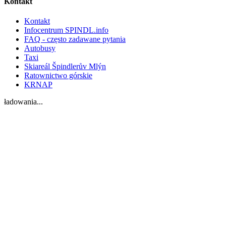
Kontakt
Kontakt
Infocentrum SPINDL.info
FAQ - często zadawane pytania
Autobusy
Taxi
Skiareál Špindlerův Mlýn
Ratownictwo górskie
KRNAP
ładowania...