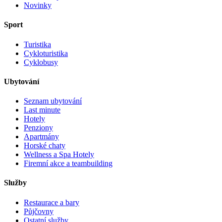
Novinky
Sport
Turistika
Cykloturistika
Cyklobusy
Ubytování
Seznam ubytování
Last minute
Hotely
Penziony
Apartmány
Horské chaty
Wellness a Spa Hotely
Firemní akce a teambuilding
Služby
Restaurace a bary
Půjčovny
Ostatní služby