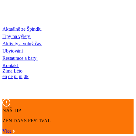
Aktuálně ze Špindlu
Tipy na výlety
Aktivity a volný čas
Ubytování
Restaurace a bary
Kontakt
Zima
Léto
en
de
pl
nl
dk
NÁŠ TIP
ZEN DAYS FESTIVAL
Více