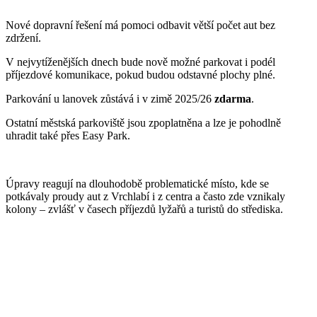
Nové dopravní řešení má pomoci odbavit větší počet aut bez
zdržení.
V nejvytíženějších dnech bude nově možné parkovat i podél
příjezdové komunikace, pokud budou odstavné plochy plné.
Parkování u lanovek zůstává i v zimě 2025/26
zdarma
.
Ostatní městská parkoviště jsou zpoplatněna a lze je pohodlně
uhradit také přes Easy Park.
Úpravy reagují na dlouhodobě problematické místo, kde se
potkávaly proudy aut z Vrchlabí i z centra a často zde vznikaly
kolony – zvlášť v časech příjezdů lyžařů a turistů do střediska.