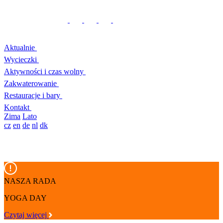
Aktualnie
Wycieczki
Aktywności i czas wolny
Zakwaterowanie
Restauracje i bary
Kontakt
Zima
Lato
cz
en
de
nl
dk
NASZA RADA
YOGA DAY
Czytaj więcej