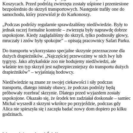
Koszycach. Przed podróżą zwierzęta zostały uśpione i przeniesione
bezpośrednio do skrzyń transportowych. Następnie trafiły one do
samochodu, który przewiózł je do Karkonoszy.
„Podczas podróży regularnie sprawdzaliśmy niedźwiedzie. Były to
jednak raczej formalne kontrole – zwierzęta były naprawdę dobrze
uspokojone. Kiedy zaglądaliśmy do skrzyń, tylko podnosiły głowy,
mruczały i znów były spokojne” – opisują pracownicy Safari Parku.
Do transportu wykorzystano specjalne skrzynie przeznaczone dla
dużych drapieżników. „Najczęściej przewozimy w nich lwy lub
tygrysy. Jako afrykańskie zoo nie hodujemy niedźwiedzi, ale
właśnie ten typ skrzyń jest najbezpieczniejszy do transportu dużych
drapieżników” – wyjaśniają hodowcy.
Niedźwiedzie są znane ze swojej ciekawości i siły podczas
transportu, dlatego istniały obawy, że podczas podróży będą
próbowały rozebrać skrzynie. Dlatego przed wyjazdem zostały
uspokojone. Okazało się, że środek ten zadziałał doskonale – samiec
Michal wyszedł z skrzyni wkrótce po przyjeździe, podczas gdy
Alica nie spieszyła się i zaczęła badać nowy dom dopiero po kilku
godzinach.