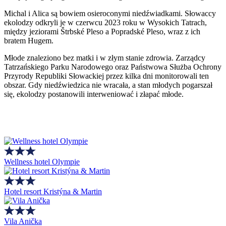
Michal i Alica są bowiem osieroconymi niedźwiadkami. Słowaccy
ekolodzy odkryli je w czerwcu 2023 roku w Wysokich Tatrach,
między jeziorami Štrbské Pleso a Popradské Pleso, wraz z ich
bratem Hugem.
Młode znaleziono bez matki i w złym stanie zdrowia. Zarządcy
Tatrzańskiego Parku Narodowego oraz Państwowa Służba Ochrony
Przyrody Republiki Słowackiej przez kilka dni monitorowali ten
obszar. Gdy niedźwiedzica nie wracała, a stan młodych pogarszał
się, ekolodzy postanowili interweniować i złapać młode.
Wellness hotel Olympie
Hotel resort Kristýna & Martin
Vila Anička