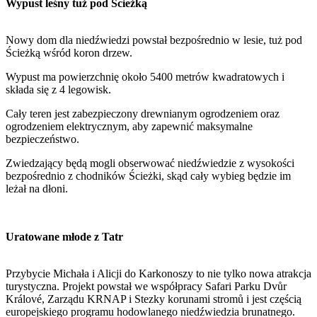
Wypust leśny tuż pod Ścieżką
Nowy dom dla niedźwiedzi powstał bezpośrednio w lesie, tuż pod
Ścieżką wśród koron drzew.
Wypust ma powierzchnię około 5400 metrów kwadratowych i
składa się z 4 legowisk.
Cały teren jest zabezpieczony drewnianym ogrodzeniem oraz
ogrodzeniem elektrycznym, aby zapewnić maksymalne
bezpieczeństwo.
Zwiedzający będą mogli obserwować niedźwiedzie z wysokości
bezpośrednio z chodników Ścieżki, skąd cały wybieg będzie im
leżał na dłoni.
Uratowane młode z Tatr
Przybycie Michała i Alicji do Karkonoszy to nie tylko nowa atrakcja
turystyczna. Projekt powstał we współpracy Safari Parku Dvůr
Králové, Zarządu KRNAP i Stezky korunami stromů i jest częścią
europejskiego programu hodowlanego niedźwiedzia brunatnego.