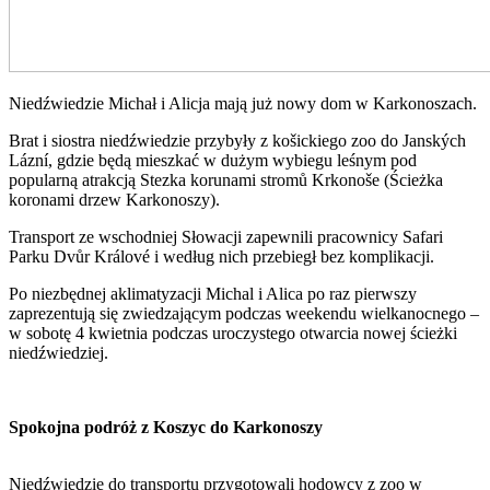
Niedźwiedzie Michał i Alicja mają już nowy dom w Karkonoszach.
Brat i siostra niedźwiedzie przybyły z košickiego zoo do Janských
Lázní, gdzie będą mieszkać w dużym wybiegu leśnym pod
popularną atrakcją Stezka korunami stromů Krkonoše (Ścieżka
koronami drzew Karkonoszy).
Transport ze wschodniej Słowacji zapewnili pracownicy Safari
Parku Dvůr Králové i według nich przebiegł bez komplikacji.
Po niezbędnej aklimatyzacji Michal i Alica po raz pierwszy
zaprezentują się zwiedzającym podczas weekendu wielkanocnego –
w sobotę 4 kwietnia podczas uroczystego otwarcia nowej ścieżki
niedźwiedziej.
Spokojna podróż z Koszyc do Karkonoszy
Niedźwiedzie do transportu przygotowali hodowcy z zoo w