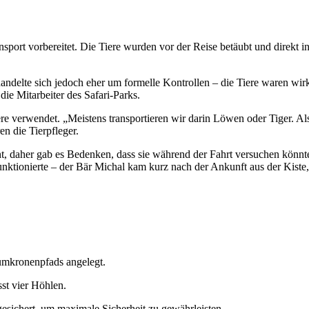
port vorbereitet. Die Tiere wurden vor der Reise betäubt und direkt 
andelte sich jedoch eher um formelle Kontrollen – die Tiere waren wirk
e Mitarbeiter des Safari-Parks.
e verwendet. „Meistens transportieren wir darin Löwen oder Tiger. Als
en die Tierpfleger.
t, daher gab es Bedenken, dass sie während der Fahrt versuchen könnt
funktionierte – der Bär Michal kam kurz nach der Ankunft aus der Kiste
umkronenpfads angelegt.
st vier Höhlen.
esichert, um maximale Sicherheit zu gewährleisten.