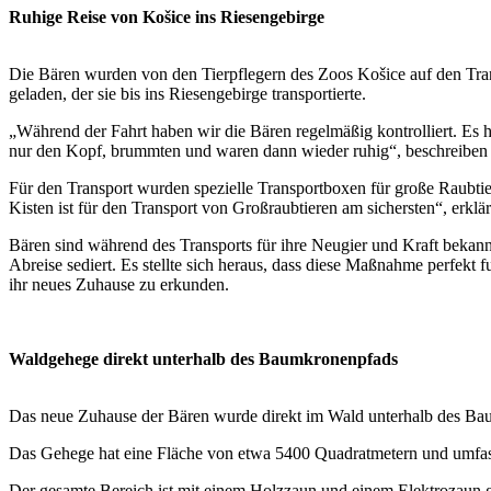
Ruhige Reise von Košice ins Riesengebirge
Die Bären wurden von den Tierpflegern des Zoos Košice auf den Trans
geladen, der sie bis ins Riesengebirge transportierte.
„Während der Fahrt haben wir die Bären regelmäßig kontrolliert. Es h
nur den Kopf, brummten und waren dann wieder ruhig“, beschreiben di
Für den Transport wurden spezielle Transportboxen für große Raubtier
Kisten ist für den Transport von Großraubtieren am sichersten“, erklär
Bären sind während des Transports für ihre Neugier und Kraft bekann
Abreise sediert. Es stellte sich heraus, dass diese Maßnahme perfekt 
ihr neues Zuhause zu erkunden.
Waldgehege direkt unterhalb des Baumkronenpfads
Das neue Zuhause der Bären wurde direkt im Wald unterhalb des Ba
Das Gehege hat eine Fläche von etwa 5400 Quadratmetern und umfas
Der gesamte Bereich ist mit einem Holzzaun und einem Elektrozaun g