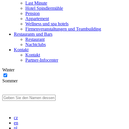
Last Minute
Hotel Spindlermühle
Pension
Appartement
Wellness und spa hotels
Firmenveranstaltungen und Teambuilding
Restaurants und Bars
Restaurant
Nachtclubs
Kontakt
Kontakt
Partner-Infocenter
Winter
Sommer
cz
en
pl