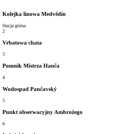
Kolejka linowa Medvědín
Stacja górna
2
Vrbatowa chata
3
Pomnik Mistrza Hanča
4
Wodospad Pančavský
5
Punkt obserwacyjny Ambrożego
6