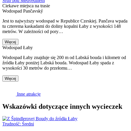
Srub pod Medvědínem
Ciekawe miejsca na trasie
Wodospad Pančavský
Jest to najwyższy wodospad w Republice Czeskiej. Pančava wpada
tu czterema kaskadami do doliny kopalni Łaby z wysokości 148
metrów. W zależności od pory…
Więcej
Wodospad Łaby
Wodospad Łaby znajduje się 200 m od Labská bouda i kilometr od
źródła Łaby poniżej Labská bouda. Wodospad Łaby spada z
wysokości 30 metrów do przełomu…
Więcej
Inne atrakcje
Wskazówki dotyczące innych wycieczek
Trudność:
Średni