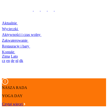
Aktualnie
Wycieczki
Aktywności i czas wolny
Zakwaterowanie
Restauracje i bary
Kontakt
Zima
Lato
cz
en
de
nl
dk
NASZA RADA
YOGA DAY
Czytaj więcej