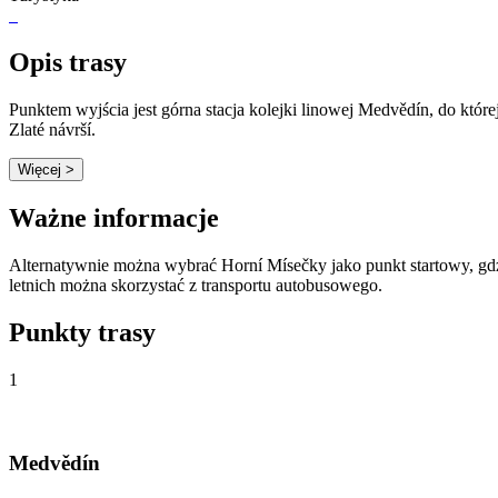
Opis trasy
Punktem wyjścia jest górna stacja kolejki linowej Medvědín, do kt
Zlaté návrší.
Więcej >
Ważne informacje
Alternatywnie można wybrać Horní Mísečky jako punkt startowy, gd
letnich można skorzystać z transportu autobusowego.
Punkty trasy
1
Medvědín