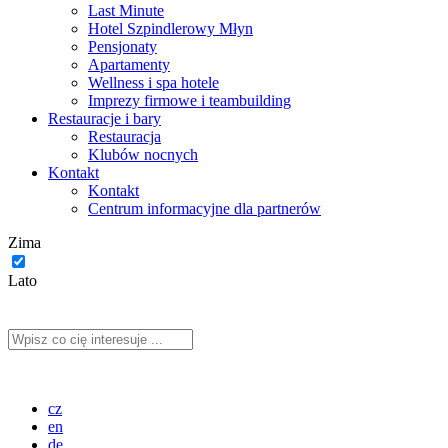
Last Minute
Hotel Szpindlerowy Młyn
Pensjonaty
Apartamenty
Wellness i spa hotele
Imprezy firmowe i teambuilding
Restauracje i bary
Restauracja
Klubów nocnych
Kontakt
Kontakt
Centrum informacyjne dla partnerów
Zima
Lato
cz
en
de