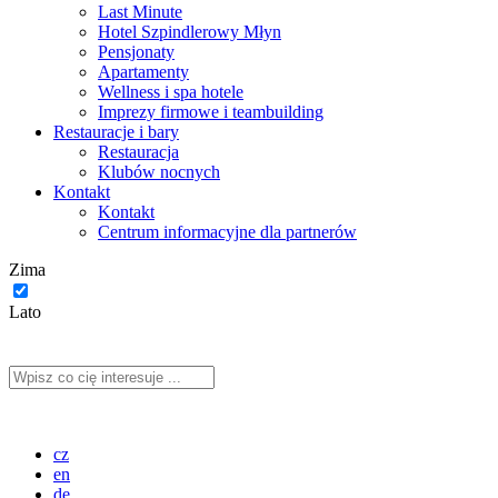
Last Minute
Hotel Szpindlerowy Młyn
Pensjonaty
Apartamenty
Wellness i spa hotele
Imprezy firmowe i teambuilding
Restauracje i bary
Restauracja
Klubów nocnych
Kontakt
Kontakt
Centrum informacyjne dla partnerów
Zima
Lato
cz
en
de