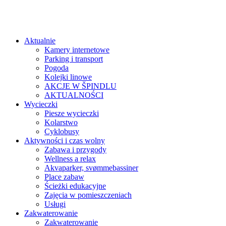
Aktualnie
Kamery internetowe
Parking i transport
Pogoda
Kolejki linowe
AKCJE W ŠPINDLU
AKTUALNOŚCI
Wycieczki
Piesze wycieczki
Kolarstwo
Cyklobusy
Aktywności i czas wolny
Zabawa i przygody
Wellness a relax
Akvaparker, svømmebassiner
Place zabaw
Ścieżki edukacyjne
Zajęcia w pomieszczeniach
Usługi
Zakwaterowanie
Zakwaterowanie