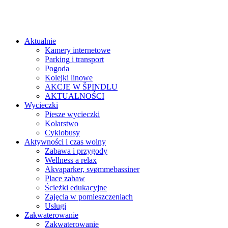
Aktualnie
Kamery internetowe
Parking i transport
Pogoda
Kolejki linowe
AKCJE W ŠPINDLU
AKTUALNOŚCI
Wycieczki
Piesze wycieczki
Kolarstwo
Cyklobusy
Aktywności i czas wolny
Zabawa i przygody
Wellness a relax
Akvaparker, svømmebassiner
Place zabaw
Ścieżki edukacyjne
Zajęcia w pomieszczeniach
Usługi
Zakwaterowanie
Zakwaterowanie