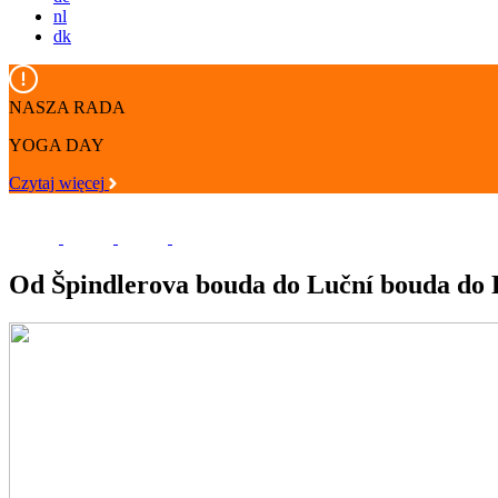
nl
dk
NASZA RADA
YOGA DAY
Czytaj więcej
Od Špindlerova bouda do Luční bouda do