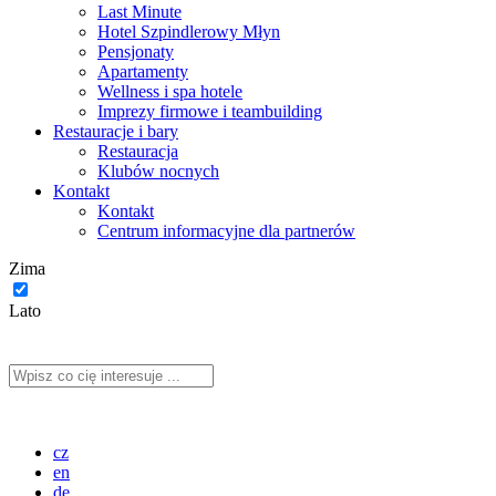
Last Minute
Hotel Szpindlerowy Młyn
Pensjonaty
Apartamenty
Wellness i spa hotele
Imprezy firmowe i teambuilding
Restauracje i bary
Restauracja
Klubów nocnych
Kontakt
Kontakt
Centrum informacyjne dla partnerów
Zima
Lato
cz
en
de