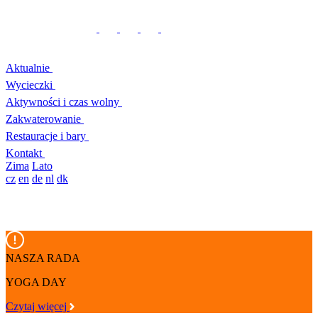
Aktualnie
Wycieczki
Aktywności i czas wolny
Zakwaterowanie
Restauracje i bary
Kontakt
Zima
Lato
cz
en
de
nl
dk
NASZA RADA
YOGA DAY
Czytaj więcej