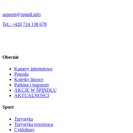
support@spindl.info
Tel.: +420 724 138 678
Obecnie
Kamery internetowe
Pogoda
Kolejky linowe
Parking i transport
AKCJE W ŠPINDLU
AKTUALNOŚCI
Sport
Turystyka
Turystyka rowerowa
Cyklobusy