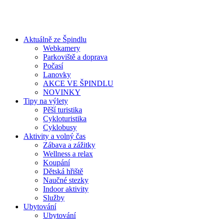
Aktuálně ze Špindlu
Webkamery
Parkoviště a doprava
Počasí
Lanovky
AKCE VE ŠPINDLU
NOVINKY
Tipy na výlety
Pěší turistika
Cykloturistika
Cyklobusy
Aktivity a volný čas
Zábava a zážitky
Wellness a relax
Koupání
Dětská hřiště
Naučné stezky
Indoor aktivity
Služby
Ubytování
Ubytování