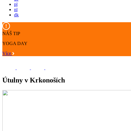
pl
nl
dk
NÁŠ TIP
YOGA DAY
Více
Útulny v Krkonoších