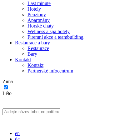
Last minute
Hotely
Penziony
Apartmány
Horské chaty
Wellness a spa hotely
Firemní akce a teambuilding
Restaurace a bary
Restaurace
Bary
Kontakt
Kontakt
Partnerské infocentrum
Zima
Léto
en
de