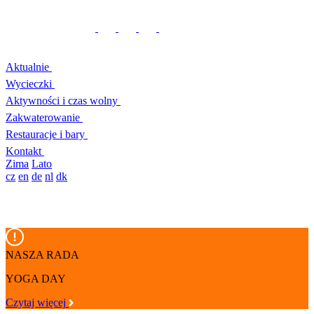
Aktualnie
Wycieczki
Aktywności i czas wolny
Zakwaterowanie
Restauracje i bary
Kontakt
Zima
Lato
cz
en
de
nl
dk
NASZA RADA
YOGA DAY
Czytaj więcej