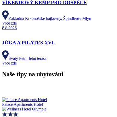
VÍKENDOVÝ KEMP PRO DOSPĚLÉ
Základna Krkonošské bajkovny, Špindlerův Mlýn
Více zde
8.8.2026
JÓGA A PILATES XVI.
Svatý Petr - letní terasa
Více zde
Naše tipy na ubytování
Palace Apartments Hotel