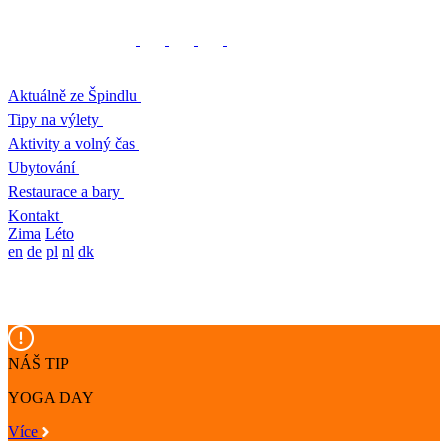
Aktuálně ze Špindlu
Tipy na výlety
Aktivity a volný čas
Ubytování
Restaurace a bary
Kontakt
Zima
Léto
en
de
pl
nl
dk
NÁŠ TIP
YOGA DAY
Více