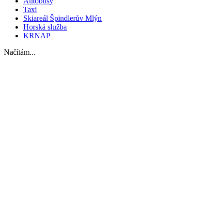
Autobusy
Taxi
Skiareál Špindlerův Mlýn
Horská služba
KRNAP
Načítám...