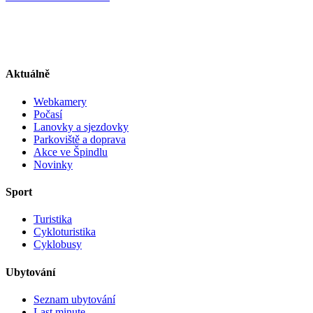
Aktuálně
Webkamery
Počasí
Lanovky a sjezdovky
Parkoviště a doprava
Akce ve Špindlu
Novinky
Sport
Turistika
Cykloturistika
Cyklobusy
Ubytování
Seznam ubytování
Last minute