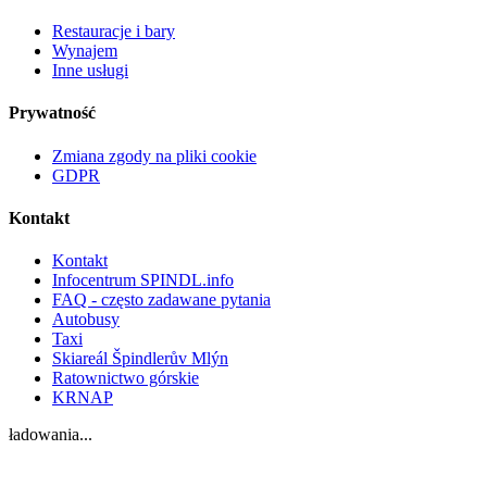
Restauracje i bary
Wynajem
Inne usługi
Prywatność
Zmiana zgody na pliki cookie
GDPR
Kontakt
Kontakt
Infocentrum SPINDL.info
FAQ - często zadawane pytania
Autobusy
Taxi
Skiareál Špindlerův Mlýn
Ratownictwo górskie
KRNAP
ładowania...