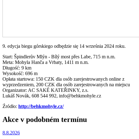
9. edycja biegu górskiego odbędzie się 14 września 2024 roku.
Start: Špindlerův Mlýn - Bílý most přes Labe, 715 m n.m.
Meta: Mohyla Hanča a Vrbaty, 1411 m n.m.
Długość: 9 km
Wysokość: 696 m
Opłata startowa: 150 CZK dla osób zarejestrowanych online z
wyprzedzeniem, 200 CZK dla osób zarejestrowanych na miejscu
Organizator: AC SAKÉ KATEŘINKY, z.s.
Lukáš Novák, 608 544 992, info@behkmohyle.cz
Źródło:
http://behkmohyle.cz/
Akce v podobném termínu
8.8.2026