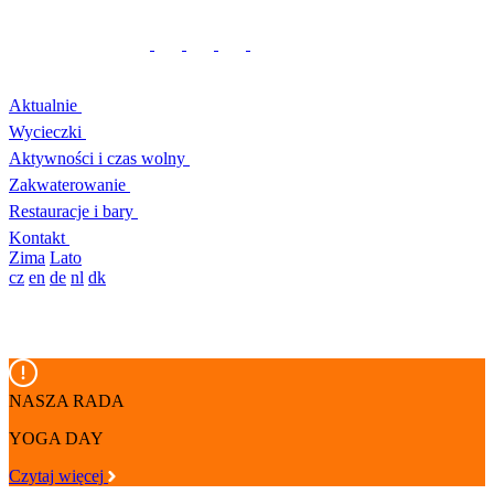
Aktualnie
Wycieczki
Aktywności i czas wolny
Zakwaterowanie
Restauracje i bary
Kontakt
Zima
Lato
cz
en
de
nl
dk
NASZA RADA
YOGA DAY
Czytaj więcej