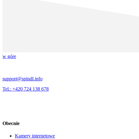
w górę
support@spindl.info
Tel.: +420 724 138 678
Obecnie
Kamery internetowe