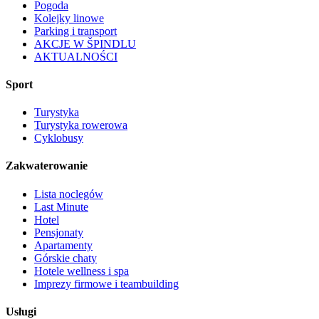
Pogoda
Kolejky linowe
Parking i transport
AKCJE W ŠPINDLU
AKTUALNOŚCI
Sport
Turystyka
Turystyka rowerowa
Cyklobusy
Zakwaterowanie
Lista noclegów
Last Minute
Hotel
Pensjonaty
Apartamenty
Górskie chaty
Hotele wellness i spa
Imprezy firmowe i teambuilding
Usługi