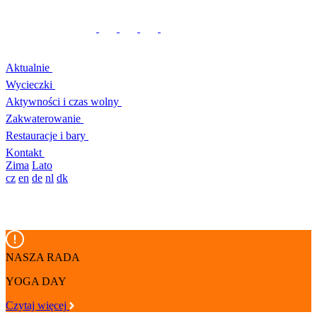
Aktualnie
Wycieczki
Aktywności i czas wolny
Zakwaterowanie
Restauracje i bary
Kontakt
Zima
Lato
cz
en
de
nl
dk
NASZA RADA
YOGA DAY
Czytaj więcej