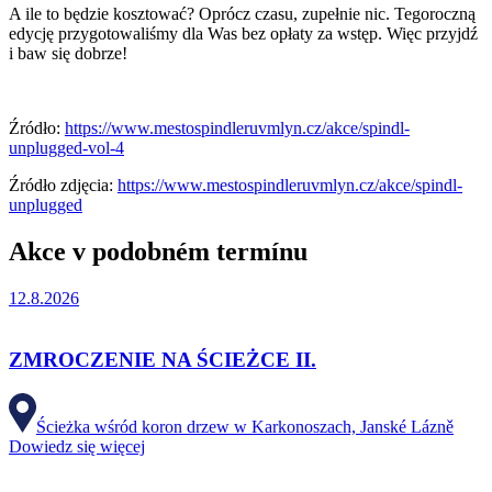
A ile to będzie kosztować? Oprócz czasu, zupełnie nic. Tegoroczną
edycję przygotowaliśmy dla Was bez opłaty za wstęp. Więc przyjdź
i baw się dobrze!
Źródło:
https://www.mestospindleruvmlyn.cz/akce/spindl-
unplugged-vol-4
Źródło zdjęcia:
https://www.mestospindleruvmlyn.cz/akce/spindl-
unplugged
Akce v podobném termínu
12.8.2026
ZMROCZENIE NA ŚCIEŻCE II.
Ścieżka wśród koron drzew w Karkonoszach, Janské Lázně
Dowiedz się więcej