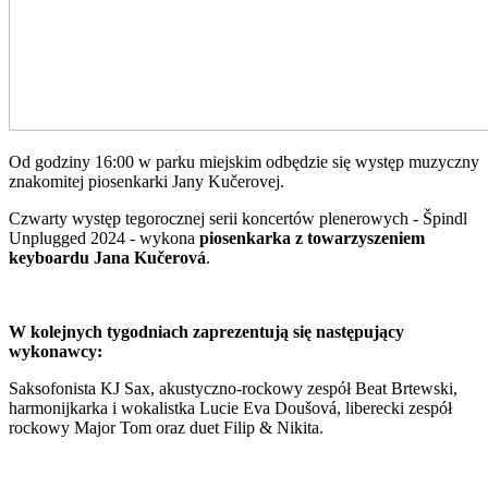
Od godziny 16:00 w parku miejskim odbędzie się występ muzyczny
znakomitej piosenkarki Jany Kučerovej.
Czwarty występ tegorocznej serii koncertów plenerowych - Špindl
Unplugged 2024 - wykona
piosenkarka z towarzyszeniem
keyboardu Jana Kučerová
.
W kolejnych tygodniach zaprezentują się następujący
wykonawcy:
Saksofonista KJ Sax, akustyczno-rockowy zespół Beat Brtewski,
harmonijkarka i wokalistka Lucie Eva Doušová, liberecki zespół
rockowy Major Tom oraz duet Filip & Nikita.