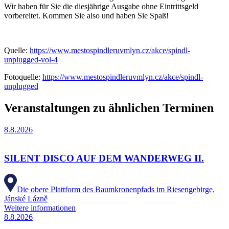
Wir haben für Sie die diesjährige Ausgabe ohne Eintrittsgeld
vorbereitet. Kommen Sie also und haben Sie Spaß!
Quelle:
https://www.mestospindleruvmlyn.cz/akce/spindl-
unplugged-vol-4
Fotoquelle:
https://www.mestospindleruvmlyn.cz/akce/spindl-
unplugged
Veranstaltungen zu ähnlichen Terminen
8.8.2026
SILENT DISCO AUF DEM WANDERWEG II.
Die obere Plattform des Baumkronenpfads im Riesengebirge,
Jánské Lázně
Weitere informationen
8.8.2026