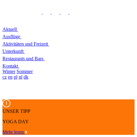
Aktuell
Ausflüge
Aktivitäten und Freizeit
Unterkunft
Restaurants und Bars
Kontakt
Winter
Sommer
cz
en
pl
nl
dk
UNSER TIPP
YOGA DAY
Mehr lesen