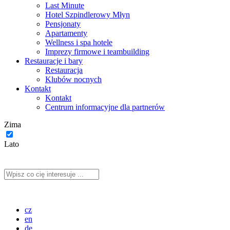
Last Minute
Hotel Szpindlerowy Młyn
Pensjonaty
Apartamenty
Wellness i spa hotele
Imprezy firmowe i teambuilding
Restauracje i bary
Restauracja
Klubów nocnych
Kontakt
Kontakt
Centrum informacyjne dla partnerów
Zima
Lato
cz
en
de