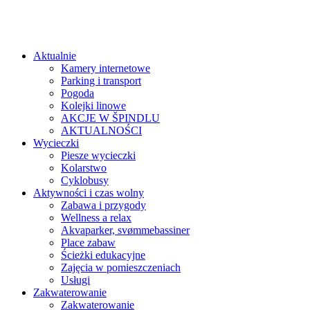
Aktualnie
Kamery internetowe
Parking i transport
Pogoda
Kolejki linowe
AKCJE W ŠPINDLU
AKTUALNOŚCI
Wycieczki
Piesze wycieczki
Kolarstwo
Cyklobusy
Aktywności i czas wolny
Zabawa i przygody
Wellness a relax
Akvaparker, svømmebassiner
Place zabaw
Ścieżki edukacyjne
Zajęcia w pomieszczeniach
Usługi
Zakwaterowanie
Zakwaterowanie