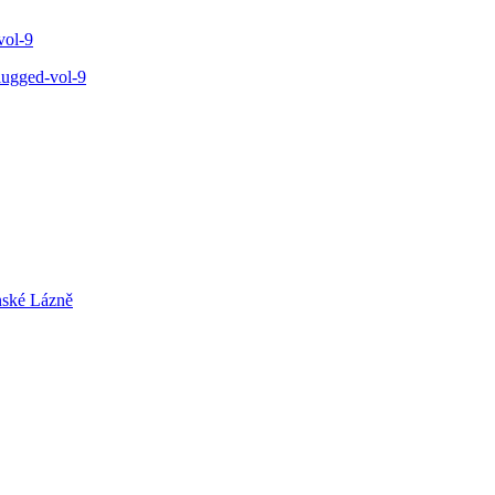
vol-9
lugged-vol-9
nské Lázně