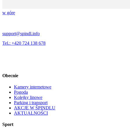
w górę
support@spindl.info
Tel.: +420 724 138 678
Obecnie
Kamery internetowe
Pogoda
Kolejky linowe
Parking i transport
AKCJE W ŠPINDLU
AKTUALNOŚCI
Sport