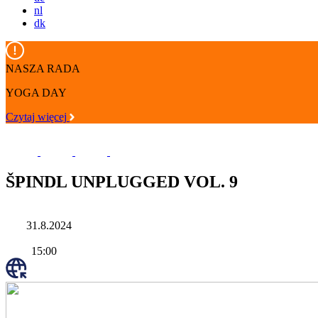
nl
dk
NASZA RADA
YOGA DAY
Czytaj więcej
ŠPINDL UNPLUGGED VOL. 9
31.8.2024
15:00