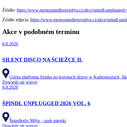
Źródło:
https://www.mestospindleruvmlyn.cz/akce/spindl-unplugged-
Źródło zdjęcia:
https://www.mestospindleruvmlyn.cz/akce/spindl-unp
Akce v podobném termínu
8.8.2026
SILENT DISCO NA ŚCIEŻCE II.
Górna platforma Szlaku po koronach drzew w Karkonoszach, Já
Dowiedz się więcej
8.8.2026
ŠPINDL UNPLUGGED 2026 VOL. 6
Špindlerův Mlýn – park miejski
Dowiedz się więcej