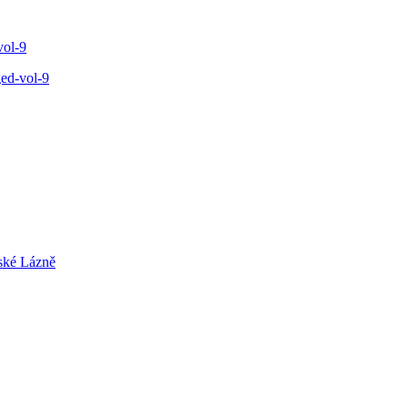
vol-9
ed-vol-9
ské Lázně