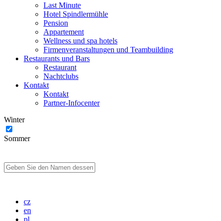
Last Minute
Hotel Spindlermühle
Pension
Appartement
Wellness und spa hotels
Firmenveranstaltungen und Teambuilding
Restaurants und Bars
Restaurant
Nachtclubs
Kontakt
Kontakt
Partner-Infocenter
Winter
Sommer
cz
en
pl