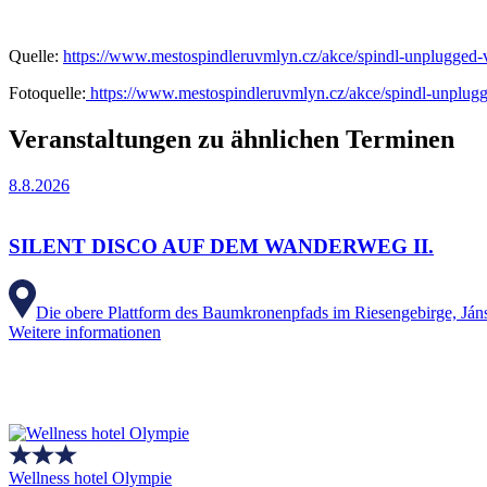
Quelle:
https://www.mestospindleruvmlyn.cz/akce/spindl-unplugged-
Fotoquelle:
https://www.mestospindleruvmlyn.cz/akce/spindl-unplugg
Veranstaltungen zu ähnlichen Terminen
8.8.2026
SILENT DISCO AUF DEM WANDERWEG II.
Die obere Plattform des Baumkronenpfads im Riesengebirge, Ján
Weitere informationen
Wellness hotel Olympie