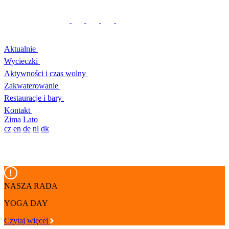
Aktualnie
Wycieczki
Aktywności i czas wolny
Zakwaterowanie
Restauracje i bary
Kontakt
Zima
Lato
cz
en
de
nl
dk
NASZA RADA
YOGA DAY
Czytaj więcej