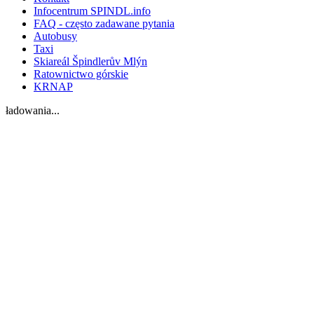
Infocentrum SPINDL.info
FAQ - często zadawane pytania
Autobusy
Taxi
Skiareál Špindlerův Mlýn
Ratownictwo górskie
KRNAP
ładowania...