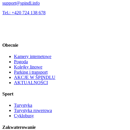
support@spindl.info
Tel.: +420 724 138 678
Obecnie
Kamery internetowe
Pogoda
Kolejky linowe
Parking i transport
AKCJE W ŠPINDLU
AKTUALNOŚCI
Sport
Turystyka
Turystyka rowerowa
Cyklobusy
Zakwaterowanie