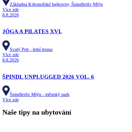
Základna Krkonošské bajkovny, Špindlerův Mlýn
Více zde
8.8.2026
JÓGA A PILATES XVI.
Svatý Petr - letní terasa
Více zde
8.8.2026
ŠPINDL UNPLUGGED 2026 VOL. 6
Špindlerův Mlýn - městský park
Více zde
Naše tipy na ubytování