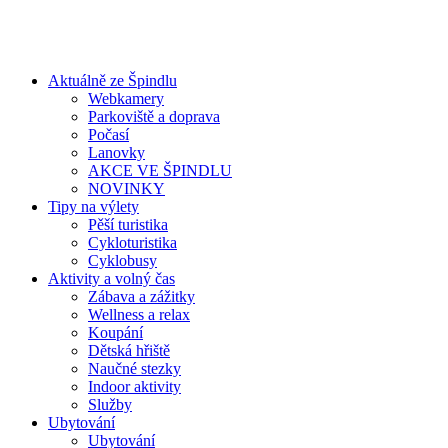
Aktuálně ze Špindlu
Webkamery
Parkoviště a doprava
Počasí
Lanovky
AKCE VE ŠPINDLU
NOVINKY
Tipy na výlety
Pěší turistika
Cykloturistika
Cyklobusy
Aktivity a volný čas
Zábava a zážitky
Wellness a relax
Koupání
Dětská hřiště
Naučné stezky
Indoor aktivity
Služby
Ubytování
Ubytování