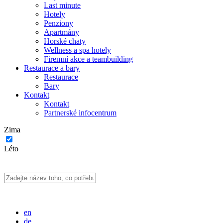
Last minute
Hotely
Penziony
Apartmány
Horské chaty
Wellness a spa hotely
Firemní akce a teambuilding
Restaurace a bary
Restaurace
Bary
Kontakt
Kontakt
Partnerské infocentrum
Zima
Léto
en
de