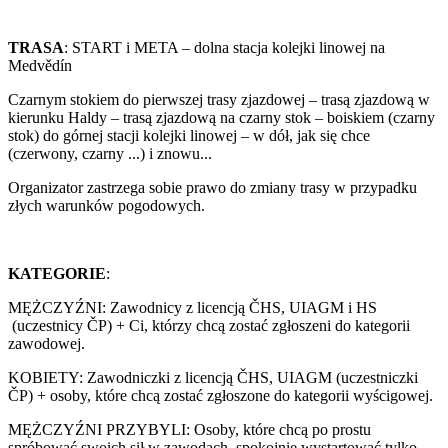
TRASA
: START i META – dolna stacja kolejki linowej na
Medvědín
Czarnym stokiem do pierwszej trasy zjazdowej – trasą zjazdową w
kierunku Haldy – trasą zjazdową na czarny stok – boiskiem (czarny
stok) do górnej stacji kolejki linowej – w dół, jak się chce
(czerwony, czarny ...) i znowu...
Organizator zastrzega sobie prawo do zmiany trasy w przypadku
złych warunków pogodowych.
KATEGORIE
:
MĘŻCZYŹNI: Zawodnicy z licencją ČHS, UIAGM i HS
(uczestnicy ČP) + Ci, którzy chcą zostać zgłoszeni do kategorii
zawodowej.
KOBIETY: Zawodniczki z licencją ČHS, UIAGM (uczestniczki
ČP) + osoby, które chcą zostać zgłoszone do kategorii wyścigowej.
MĘŻCZYŹNI PRZYBYLI: Osoby, które chcą po prostu
spróbować swoich sił w zawodach, spokojnie wystartować tylko