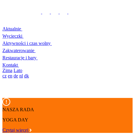
Aktualnie
Wycieczki
Aktywności i czas wolny
Zakwaterowanie
Restauracje i bary
Kontakt
Zima
Lato
cz
en
de
nl
dk
NASZA RADA
YOGA DAY
Czytaj więcej