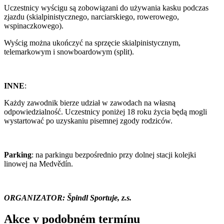
Uczestnicy wyścigu są zobowiązani do używania kasku podczas
zjazdu (skialpinistycznego, narciarskiego, rowerowego,
wspinaczkowego).
Wyścig można ukończyć na sprzęcie skialpinistycznym,
telemarkowym i snowboardowym (split).
INNE
:
Każdy zawodnik bierze udział w zawodach na własną
odpowiedzialność. Uczestnicy poniżej 18 roku życia będą mogli
wystartować po uzyskaniu pisemnej zgody rodziców.
Parking
: na parkingu bezpośrednio przy dolnej stacji kolejki
linowej na Medvědín.
ORGANIZATOR: Špindl Sportuje, z.s.
Akce v podobném termínu