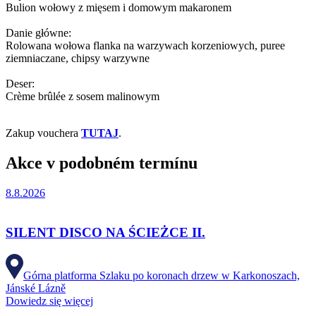
Bulion wołowy z mięsem i domowym makaronem
Danie główne:
Rolowana wołowa flanka na warzywach korzeniowych, puree
ziemniaczane, chipsy warzywne
Deser:
Crème brûlée z sosem malinowym
Zakup vouchera
TUTAJ
.
Akce v podobném termínu
8.8.2026
SILENT DISCO NA ŚCIEŻCE II.
Górna platforma Szlaku po koronach drzew w Karkonoszach,
Jánské Lázně
Dowiedz się więcej