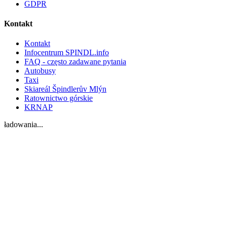
GDPR
Kontakt
Kontakt
Infocentrum SPINDL.info
FAQ - często zadawane pytania
Autobusy
Taxi
Skiareál Špindlerův Mlýn
Ratownictwo górskie
KRNAP
ładowania...