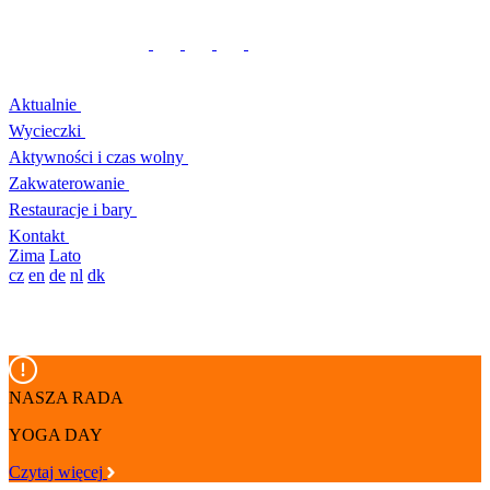
Aktualnie
Wycieczki
Aktywności i czas wolny
Zakwaterowanie
Restauracje i bary
Kontakt
Zima
Lato
cz
en
de
nl
dk
NASZA RADA
YOGA DAY
Czytaj więcej