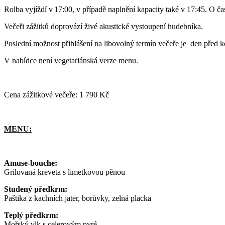
Rolba vyjíždí v 17:00, v případě naplnění kapacity také v 17:45. O ča
Večeři zážitků doprovází živé akustické vystoupení hudebníka.
Poslední možnost přihlášení na libovolný termín večeře je den před 
V nabídce není vegetariánská verze menu.
Cena zážitkové večeře: 1 790 Kč
MENU:
Amuse-bouche:
Grilovaná kreveta s limetkovou pěnou
Studený předkrm:
Paštika z kachních jater, borůvky, zelná placka
Teplý předkrm:
Mořský vlk s celerovým pyré