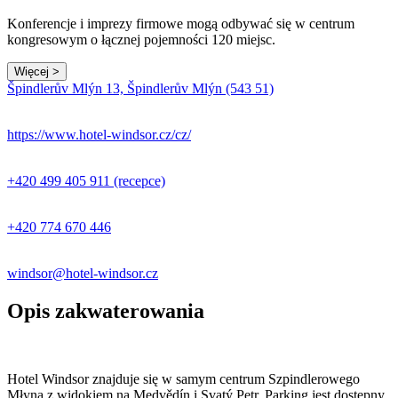
Konferencje i imprezy firmowe mogą odbywać się w centrum
kongresowym o łącznej pojemności 120 miejsc.
Więcej >
Leaflet
|
© Seznam.cz a.s. a další
Špindlerův Mlýn 13, Špindlerův Mlýn (543 51)
+
−
https://www.hotel-windsor.cz/cz/
+420 499 405 911 (recepce)
+420 774 670 446
windsor@hotel-windsor.cz
Opis zakwaterowania
Hotel Windsor znajduje się w samym centrum Szpindlerowego
Młyna z widokiem na Medvědín i Svatý Petr. Parking jest dostępny