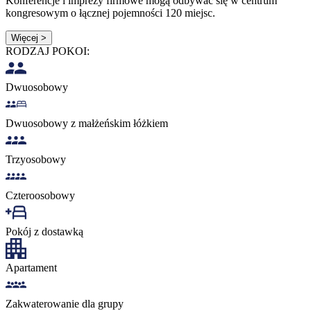
Konferencje i imprezy firmowe mogą odbywać się w centrum
kongresowym o łącznej pojemności 120 miejsc.
Więcej >
RODZAJ POKOI:
Dwuosobowy
Dwuosobowy z małżeńskim łóżkiem
Trzyosobowy
Czteroosobowy
Pokój z dostawką
Apartament
Zakwaterowanie dla grupy