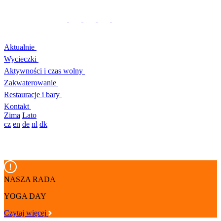
Aktualnie
Wycieczki
Aktywności i czas wolny
Zakwaterowanie
Restauracje i bary
Kontakt
Zima
Lato
cz
en
de
nl
dk
NASZA RADA
YOGA DAY
Czytaj więcej