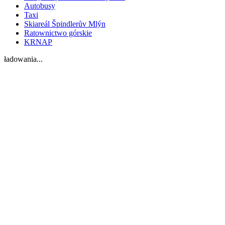
Autobusy
Taxi
Skiareál Špindlerův Mlýn
Ratownictwo górskie
KRNAP
ładowania...