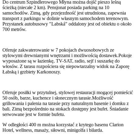
Do centrum Szpindlerowego Młyna można dojść pieszo leśną
ścieżką (niecałe 2 km). Pensjonat posiada parking na 10
samochodów. Zimą, gdy przejezdność jest utrudniona, zapewnia
transport z parkingu w dolinie własnym samochodem terenowym.
Przystanek autobusowy "Labská" oddalony jest od obiektu o około
700 metrów.
Oferuje zakwaterowanie w 7 pokojach dwuosobowych ze
stylowymi drewnianymi wnętrzami i możliwością dostawek.Pokoje
wyposażone są w łazienkę, TV-SAT, radio, sejf i suszarkę do
włosów. Z tarasu rozpościera się niepowtarzalny widok na Zaporę
Łabską i grzbiety Karkonoszy.
Oferuje posiłki w przytulnej, stylowej restauracji mogącej pomieścić
50 osób, barze, kuchence i słonecznym tarasie.Możliwość
grillowania i palenia na tarasie przy naturalnym basenie i domku z
bali. Zimą bezpośrednio na stokach dostępny jest bufet. Śniadanie
serwowane jest w formie bufetu.
W odległości 400 m można korzystać z krytego basenu Clarion
Hotel, wellness, masaży, siłowni, minigolfa i bilarda.