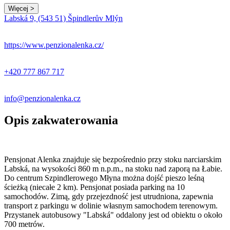
Więcej >
Labská 9, (543 51) Špindlerův Mlýn
https://www.penzionalenka.cz/
+420 777 867 717
info@penzionalenka.cz
Opis zakwaterowania
Pensjonat Alenka znajduje się bezpośrednio przy stoku narciarskim
Labská, na wysokości 860 m n.p.m., na stoku nad zaporą na Łabie.
Do centrum Szpindlerowego Młyna można dojść pieszo leśną
ścieżką (niecałe 2 km). Pensjonat posiada parking na 10
samochodów. Zimą, gdy przejezdność jest utrudniona, zapewnia
transport z parkingu w dolinie własnym samochodem terenowym.
Przystanek autobusowy "Labská" oddalony jest od obiektu o około
700 metrów.