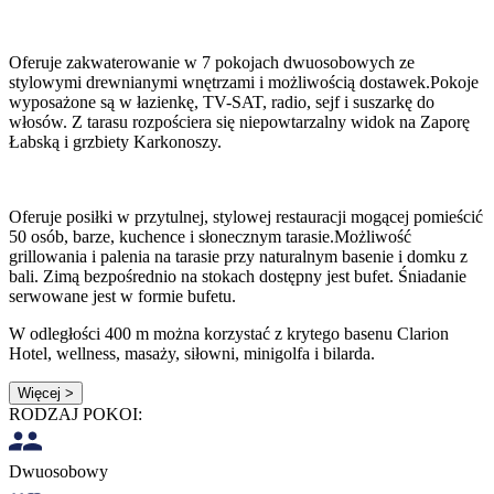
Oferuje zakwaterowanie w 7 pokojach dwuosobowych ze
stylowymi drewnianymi wnętrzami i możliwością dostawek.Pokoje
wyposażone są w łazienkę, TV-SAT, radio, sejf i suszarkę do
włosów. Z tarasu rozpościera się niepowtarzalny widok na Zaporę
Łabską i grzbiety Karkonoszy.
Oferuje posiłki w przytulnej, stylowej restauracji mogącej pomieścić
50 osób, barze, kuchence i słonecznym tarasie.Możliwość
grillowania i palenia na tarasie przy naturalnym basenie i domku z
bali. Zimą bezpośrednio na stokach dostępny jest bufet. Śniadanie
serwowane jest w formie bufetu.
W odległości 400 m można korzystać z krytego basenu Clarion
Hotel, wellness, masaży, siłowni, minigolfa i bilarda.
Więcej >
RODZAJ POKOI:
Dwuosobowy