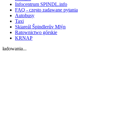
Infocentrum SPINDL.info
FAQ - często zadawane pytania
Autobusy
Taxi
Skiareál Špindlerův Mlýn
Ratownictwo górskie
KRNAP
ładowania...