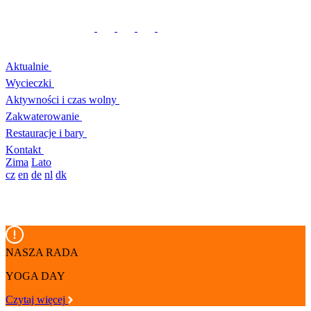
Aktualnie
Wycieczki
Aktywności i czas wolny
Zakwaterowanie
Restauracje i bary
Kontakt
Zima
Lato
cz
en
de
nl
dk
NASZA RADA
YOGA DAY
Czytaj więcej