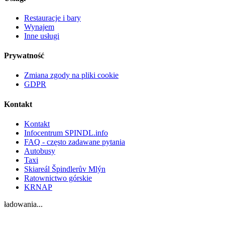
Restauracje i bary
Wynajem
Inne usługi
Prywatność
Zmiana zgody na pliki cookie
GDPR
Kontakt
Kontakt
Infocentrum SPINDL.info
FAQ - często zadawane pytania
Autobusy
Taxi
Skiareál Špindlerův Mlýn
Ratownictwo górskie
KRNAP
ładowania...