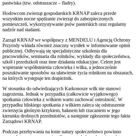
pastwiska (tzw. odstraszacze – fladry).
Hodowcom zwierząt gospodarskich KRNAP zaleca przede
wszystkim nocne spędzanie zwierząt do zabezpieczonych
pomieszczeń, wykorzystywanie psów pasterskich oraz regularny
nadzór nad stadami.
Zarząd KRNAP we współpracy z MENDELU i Agencją Ochrony
Przyrody wkłada również znaczny wysiłek w informowanie opinii
publicznej. Odbywają się specjalistyczne szkolenia dla
pracowników, seminaria dla rolników, wykłady dla społeczeństwa,
szkół i przedszkoli oraz inne działania edukacyjne. Celem jest
wspieranie współistnienia człowieka i wilka, a jednocześnie
poszukiwanie sposobów na ułatwienie życia rolnikom na obszarach,
na których występuje ten drapieżnik.
W stosunku do odwiedzających Karkonosze wilk nie stanowi
zagrożenia. Jednak w przypadku (całkowicie wyjątkowego)
spotkania człowieka z wilkiem warto zachować ostrożność. W
przypadku bliskiego spotkania z wilkiem zaleca się odstraszenie
zwierzęcia głośnym krzykiem, hałasem lub rzucaniem w jego
kierunku drobnych przedmiotów, a następnie zgłoszenie tego faktu
Zarządowi KRNAP.
Podczas przebywania na łonie natury społeczeństwo powinno