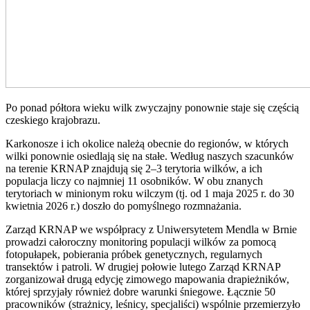
Po ponad półtora wieku wilk zwyczajny ponownie staje się częścią
czeskiego krajobrazu.
Karkonosze i ich okolice należą obecnie do regionów, w których
wilki ponownie osiedlają się na stałe. Według naszych szacunków
na terenie KRNAP znajdują się 2–3 terytoria wilków, a ich
populacja liczy co najmniej 11 osobników. W obu znanych
terytoriach w minionym roku wilczym (tj. od 1 maja 2025 r. do 30
kwietnia 2026 r.) doszło do pomyślnego rozmnażania.
Zarząd KRNAP we współpracy z Uniwersytetem Mendla w Brnie
prowadzi całoroczny monitoring populacji wilków za pomocą
fotopułapek, pobierania próbek genetycznych, regularnych
transektów i patroli. W drugiej połowie lutego Zarząd KRNAP
zorganizował drugą edycję zimowego mapowania drapieżników,
której sprzyjały również dobre warunki śniegowe. Łącznie 50
pracowników (strażnicy, leśnicy, specjaliści) wspólnie przemierzyło