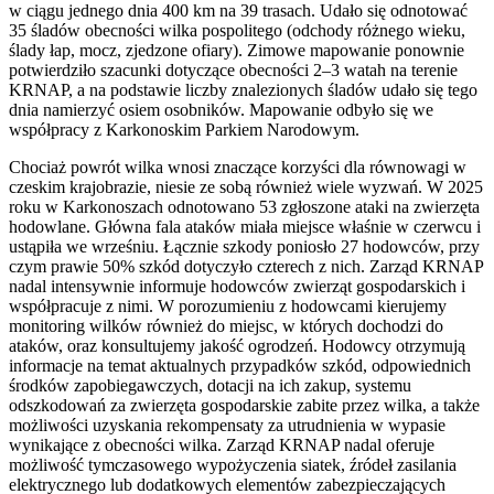
w ciągu jednego dnia 400 km na 39 trasach. Udało się odnotować
35 śladów obecności wilka pospolitego (odchody różnego wieku,
ślady łap, mocz, zjedzone ofiary). Zimowe mapowanie ponownie
potwierdziło szacunki dotyczące obecności 2–3 watah na terenie
KRNAP, a na podstawie liczby znalezionych śladów udało się tego
dnia namierzyć osiem osobników. Mapowanie odbyło się we
współpracy z Karkonoskim Parkiem Narodowym.
Chociaż powrót wilka wnosi znaczące korzyści dla równowagi w
czeskim krajobrazie, niesie ze sobą również wiele wyzwań. W 2025
roku w Karkonoszach odnotowano 53 zgłoszone ataki na zwierzęta
hodowlane. Główna fala ataków miała miejsce właśnie w czerwcu i
ustąpiła we wrześniu. Łącznie szkody poniosło 27 hodowców, przy
czym prawie 50% szkód dotyczyło czterech z nich. Zarząd KRNAP
nadal intensywnie informuje hodowców zwierząt gospodarskich i
współpracuje z nimi. W porozumieniu z hodowcami kierujemy
monitoring wilków również do miejsc, w których dochodzi do
ataków, oraz konsultujemy jakość ogrodzeń. Hodowcy otrzymują
informacje na temat aktualnych przypadków szkód, odpowiednich
środków zapobiegawczych, dotacji na ich zakup, systemu
odszkodowań za zwierzęta gospodarskie zabite przez wilka, a także
możliwości uzyskania rekompensaty za utrudnienia w wypasie
wynikające z obecności wilka. Zarząd KRNAP nadal oferuje
możliwość tymczasowego wypożyczenia siatek, źródeł zasilania
elektrycznego lub dodatkowych elementów zabezpieczających