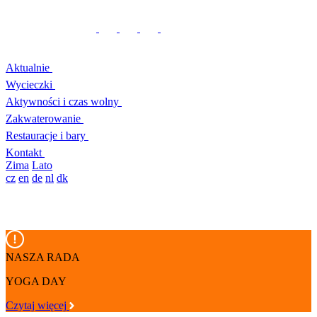
Aktualnie
Wycieczki
Aktywności i czas wolny
Zakwaterowanie
Restauracje i bary
Kontakt
Zima
Lato
cz
en
de
nl
dk
NASZA RADA
YOGA DAY
Czytaj więcej