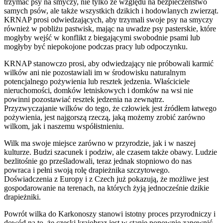
trzymać psy na smyczy, nie tylko ze względu na bezpieczeństwo
samych psów, ale także wszystkich dzikich i hodowlanych zwierząt.
KRNAP prosi odwiedzających, aby trzymali swoje psy na smyczy
również w pobliżu pastwisk, mając na uwadze psy pasterskie, które
mogłyby wejść w konflikt z biegającymi swobodnie psami lub
mogłyby być niepokojone podczas pracy lub odpoczynku.
KRNAP stanowczo prosi, aby odwiedzający nie próbowali karmić
wilków ani nie pozostawiali im w środowisku naturalnym
potencjalnego pożywienia lub resztek jedzenia. Właściciele
nieruchomości, domków letniskowych i domków na wsi nie
powinni pozostawiać resztek jedzenia na zewnątrz.
Przyzwyczajanie wilków do tego, że człowiek jest źródłem łatwego
pożywienia, jest najgorszą rzeczą, jaką możemy zrobić zarówno
wilkom, jak i naszemu współistnieniu.
Wilk ma swoje miejsce zarówno w przyrodzie, jak i w naszej
kulturze. Budzi szacunek i podziw, ale czasem także obawy. Ludzie
bezlitośnie go prześladowali, teraz jednak stopniowo do nas
powraca i pełni swoją rolę drapieżnika szczytowego.
Doświadczenia z Europy i z Czech już pokazują, że możliwe jest
gospodarowanie na terenach, na których żyją jednocześnie dzikie
drapieżniki.
Powrót wilka do Karkonoszy stanowi istotny proces przyrodniczy i
dowód na to, że czeski krajobraz jest w stanie ponownie zapewnić