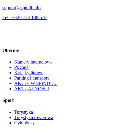
support@spindl.info
Tel.: +420 724 138 678
Obecnie
Kamery internetowe
Pogoda
Kolejky linowe
Parking i transport
AKCJE W ŠPINDLU
AKTUALNOŚCI
Sport
Turystyka
Turystyka rowerowa
Cyklobusy