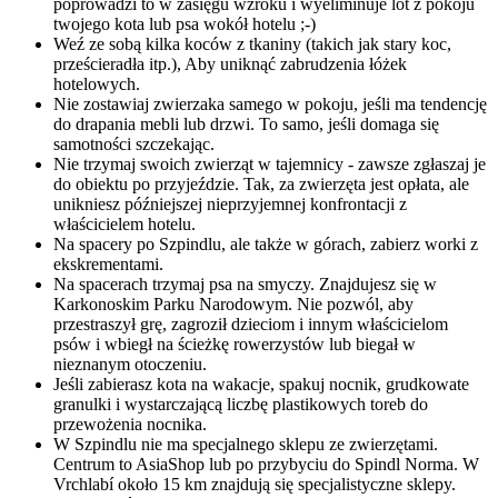
poprowadzi to w zasięgu wzroku i wyeliminuje lot z pokoju
twojego kota lub psa wokół hotelu ;-)
Weź ze sobą kilka koców z tkaniny (takich jak stary koc,
prześcieradła itp.), Aby uniknąć zabrudzenia łóżek
hotelowych.
Nie zostawiaj zwierzaka samego w pokoju, jeśli ma tendencję
do drapania mebli lub drzwi. To samo, jeśli domaga się
samotności szczekając.
Nie trzymaj swoich zwierząt w tajemnicy - zawsze zgłaszaj je
do obiektu po przyjeździe. Tak, za zwierzęta jest opłata, ale
unikniesz późniejszej nieprzyjemnej konfrontacji z
właścicielem hotelu.
Na spacery po Szpindlu, ale także w górach, zabierz worki z
ekskrementami.
Na spacerach trzymaj psa na smyczy. Znajdujesz się w
Karkonoskim Parku Narodowym. Nie pozwól, aby
przestraszył grę, zagroził dzieciom i innym właścicielom
psów i wbiegł na ścieżkę rowerzystów lub biegał w
nieznanym otoczeniu.
Jeśli zabierasz kota na wakacje, spakuj nocnik, grudkowate
granulki i wystarczającą liczbę plastikowych toreb do
przewożenia nocnika.
W Szpindlu nie ma specjalnego sklepu ze zwierzętami.
Centrum to AsiaShop lub po przybyciu do Spindl Norma. W
Vrchlabí około 15 km znajdują się specjalistyczne sklepy.