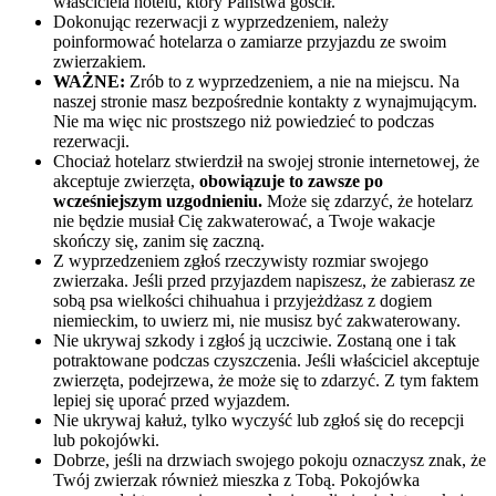
właściciela hotelu, który Państwa gościł.
Dokonując rezerwacji z wyprzedzeniem, należy
poinformować hotelarza o zamiarze przyjazdu ze swoim
zwierzakiem.
WAŻNE:
Zrób to z wyprzedzeniem, a nie na miejscu. Na
naszej stronie masz bezpośrednie kontakty z wynajmującym.
Nie ma więc nic prostszego niż powiedzieć to podczas
rezerwacji.
Chociaż hotelarz stwierdził na swojej stronie internetowej, że
akceptuje zwierzęta,
obowiązuje to zawsze po
wcześniejszym uzgodnieniu.
Może się zdarzyć, że hotelarz
nie będzie musiał Cię zakwaterować, a Twoje wakacje
skończy się, zanim się zaczną.
Z wyprzedzeniem zgłoś rzeczywisty rozmiar swojego
zwierzaka. Jeśli przed przyjazdem napiszesz, że zabierasz ze
sobą psa wielkości chihuahua i przyjeżdżasz z dogiem
niemieckim, to uwierz mi, nie musisz być zakwaterowany.
Nie ukrywaj szkody i zgłoś ją uczciwie. Zostaną one i tak
potraktowane podczas czyszczenia. Jeśli właściciel akceptuje
zwierzęta, podejrzewa, że ​​może się to zdarzyć. Z tym faktem
lepiej się uporać przed wyjazdem.
Nie ukrywaj kałuż, tylko wyczyść lub zgłoś się do recepcji
lub pokojówki.
Dobrze, jeśli na drzwiach swojego pokoju oznaczysz znak, że
Twój zwierzak również mieszka z Tobą. Pokojówka