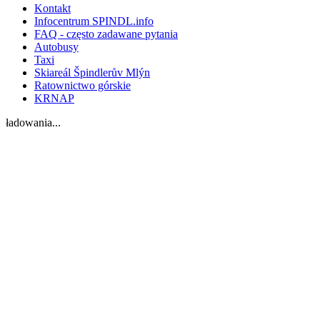
Kontakt
Infocentrum SPINDL.info
FAQ - często zadawane pytania
Autobusy
Taxi
Skiareál Špindlerův Mlýn
Ratownictwo górskie
KRNAP
ładowania...