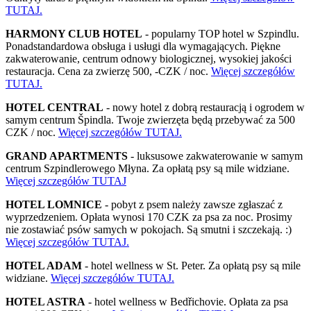
TUTAJ.
HARMONY CLUB HOTEL
- popularny TOP hotel w Szpindlu.
Ponadstandardowa obsługa i usługi dla wymagających. Piękne
zakwaterowanie, centrum odnowy biologicznej, wysokiej jakości
restauracja. Cena za zwierzę 500, -CZK / noc.
Więcej szczegółów
TUTAJ.
HOTEL CENTRAL
- nowy hotel z dobrą restauracją i ogrodem w
samym centrum Špindla. Twoje zwierzęta będą przebywać za 500
CZK / noc.
Więcej szczegółów TUTAJ.
GRAND APARTMENTS
- luksusowe zakwaterowanie w samym
centrum Szpindlerowego Młyna. Za opłatą psy są mile widziane.
Więcej szczegółów TUTAJ
HOTEL LOMNICE
- pobyt z psem należy zawsze zgłaszać z
wyprzedzeniem. Opłata wynosi 170 CZK za psa za noc. Prosimy
nie zostawiać psów samych w pokojach. Są smutni i szczekają. :)
Więcej szczegółów TUTAJ.
HOTEL ADAM
- hotel wellness w St. Peter. Za opłatą psy są mile
widziane.
Więcej szczegółów TUTAJ.
HOTEL ASTRA
- hotel wellness w Bedřichovie. Opłata za psa