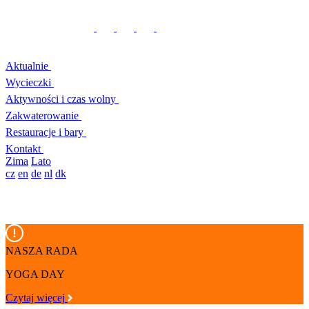
Aktualnie
Wycieczki
Aktywności i czas wolny
Zakwaterowanie
Restauracje i bary
Kontakt
Zima
Lato
cz
en
de
nl
dk
NASZA RADA
YOGA DAY
Czytaj więcej