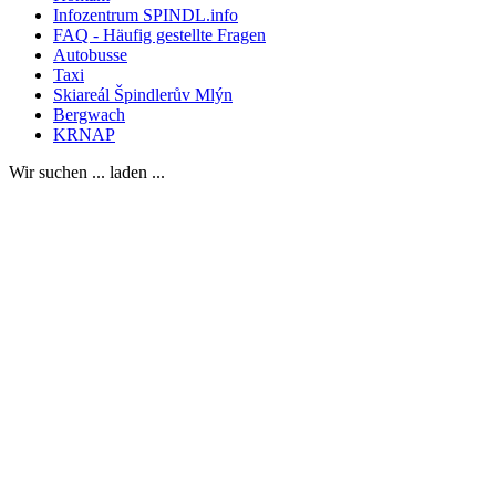
Infozentrum SPINDL.info
FAQ - Häufig gestellte Fragen
Autobusse
Taxi
Skiareál Špindlerův Mlýn
Bergwach
KRNAP
Wir suchen ... laden ...