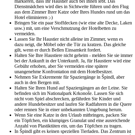
markieren, dass Ihr Haustier auch bei Ihnen lebt. Das
Dienstmädchen wird dies in Sichtweite führen und den Flug
aus dem Zimmer Ihrer Katze oder Ihres Hundes rund um das
Hotel eliminieren ;-)
Bringen Sie ein paar Stoffdecken (wie eine alte Decke, Laken
usw.) mit, um eine Verschmutzung der Hotelbetten zu
vermeiden.
Lassen Sie Ihr Haustier nicht alleine im Zimmer, wenn es
dazu neigt, die Möbel oder die Tür zu kratzen. Das gleiche
gilt, wenn er durch Bellen Einsamkeit fordert.
Halten Sie Ihre Haustiere nicht geheim - melden Sie sie immer
bei der Ankunft in der Unterkunft. Ja, für Haustiere wird eine
Gebühr erhoben, aber Sie vermeiden eine spätere
unangenehme Konfrontation mit dem Hotelbesitzer.
Nehmen Sie Exkremente für Spaziergänge in Špindl, aber
auch in den Bergen mit.
Halten Sie Ihren Hund auf Spaziergängen an der Leine. Sie
befinden sich im Nationalpark Krkonoše. Lassen Sie sich
nicht vom Spiel abschrecken, gefährden Sie Kinder und
andere Hundebesitzer und laufen Sie Radfahrern in die Quere
oder rennen Sie in einer unbekannten Umgebung herum.
Wenn Sie eine Katze in den Urlaub mitbringen, packen Sie
ein Töpfchen, ein klumpiges Granulat und eine ausreichende
Anzahl von Plastiktüten ein, um das Töpfchen zu tragen.
In Špindl gibt es keinen speziellen Tierladen. Das Zentrum ist