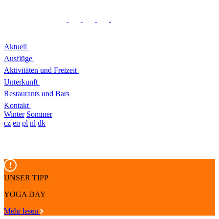
Aktuell
Ausflüge
Aktivitäten und Freizeit
Unterkunft
Restaurants und Bars
Kontakt
Winter
Sommer
cz
en
pl
nl
dk
UNSER TIPP
YOGA DAY
Mehr lesen