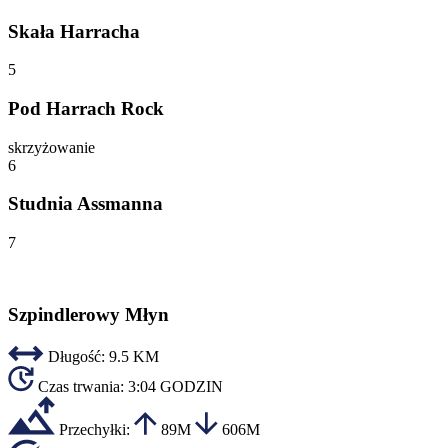
Skała Harracha
5
Pod Harrach Rock
skrzyżowanie
6
Studnia Assmanna
7
Szpindlerowy Młyn
Długość:
9.5 KM
Czas trwania:
3:04 GODZIN
Przechyłki:
89M
606M