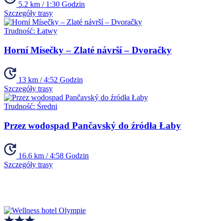
5.2 km / 1:30 Godzin
Szczegóły trasy
Trudność:
Łatwy
Horní Mísečky – Zlaté návrší – Dvoračky
13 km / 4:52 Godzin
Szczegóły trasy
Trudność:
Średni
Przez wodospad Pančavský do źródła Łaby
16.6 km / 4:58 Godzin
Szczegóły trasy