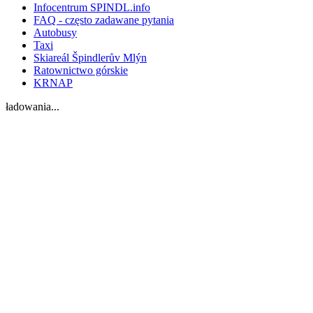
Infocentrum SPINDL.info
FAQ - często zadawane pytania
Autobusy
Taxi
Skiareál Špindlerův Mlýn
Ratownictwo górskie
KRNAP
ładowania...