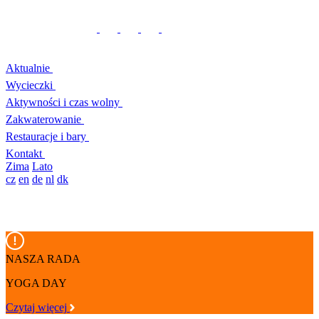
Aktualnie
Wycieczki
Aktywności i czas wolny
Zakwaterowanie
Restauracje i bary
Kontakt
Zima
Lato
cz
en
de
nl
dk
NASZA RADA
YOGA DAY
Czytaj więcej