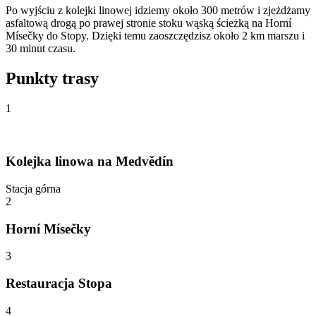
Po wyjściu z kolejki linowej idziemy około 300 metrów i zjeżdżamy
asfaltową drogą po prawej stronie stoku wąską ścieżką na Horní
Mísečky do Stopy. Dzięki temu zaoszczędzisz około 2 km marszu i
30 minut czasu.
Punkty trasy
1
Kolejka linowa na Medvědín
Stacja górna
2
Horní Mísečky
3
Restauracja Stopa
4