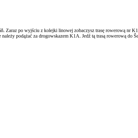
láň. Zaraz po wyjściu z kolejki linowej zobaczysz trasę rowerową nr 
należy podążać za drogowskazem K1A. Jedź tą trasą rowerową do Šest