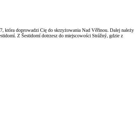
K17, która doprowadzi Cię do skrzyżowania Nad Věřinou. Dalej należy
idomí. Z Šestidomí dotrzesz do miejscowości Strážný, gdzie z