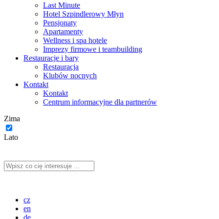
Last Minute
Hotel Szpindlerowy Młyn
Pensjonaty
Apartamenty
Wellness i spa hotele
Imprezy firmowe i teambuilding
Restauracje i bary
Restauracja
Klubów nocnych
Kontakt
Kontakt
Centrum informacyjne dla partnerów
Zima
Lato
cz
en
de