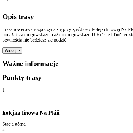
Opis trasy
Trasa rowerowa rozpoczyna się przy zjeździe z kolejki linowej Na P
podążać za drogowskazem aż do drogowskazu U Krásné Pláně, gdzie 
pewnością nie będziesz się nudzić.
Więcej >
Ważne informacje
Punkty trasy
1
kolejka linowa Na Pláň
Stacja górna
2