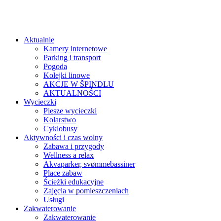
Aktualnie
Kamery internetowe
Parking i transport
Pogoda
Kolejki linowe
AKCJE W ŠPINDLU
AKTUALNOŚCI
Wycieczki
Piesze wycieczki
Kolarstwo
Cyklobusy
Aktywności i czas wolny
Zabawa i przygody
Wellness a relax
Akvaparker, svømmebassiner
Place zabaw
Ścieżki edukacyjne
Zajęcia w pomieszczeniach
Usługi
Zakwaterowanie
Zakwaterowanie