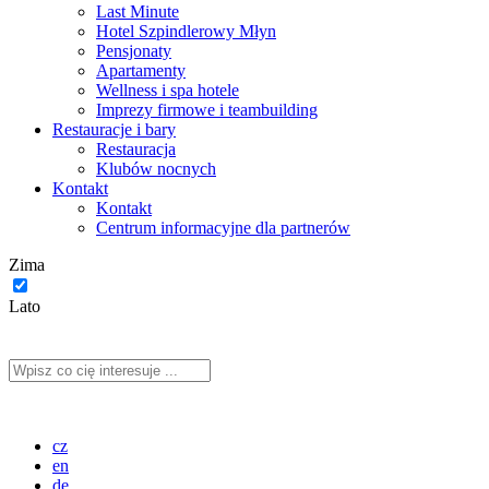
Last Minute
Hotel Szpindlerowy Młyn
Pensjonaty
Apartamenty
Wellness i spa hotele
Imprezy firmowe i teambuilding
Restauracje i bary
Restauracja
Klubów nocnych
Kontakt
Kontakt
Centrum informacyjne dla partnerów
Zima
Lato
cz
en
de