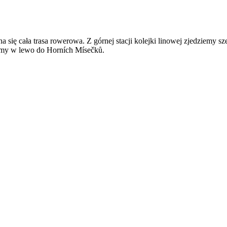
a się cała trasa rowerowa. Z górnej stacji kolejki linowej zjedziem
ęcimy w lewo do Horních Mísečků.