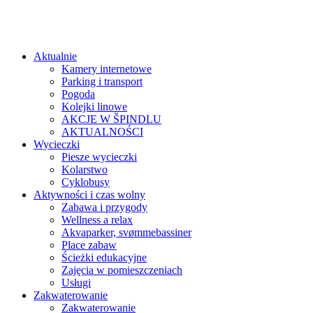
Aktualnie
Kamery internetowe
Parking i transport
Pogoda
Kolejki linowe
AKCJE W ŠPINDLU
AKTUALNOŚCI
Wycieczki
Piesze wycieczki
Kolarstwo
Cyklobusy
Aktywności i czas wolny
Zabawa i przygody
Wellness a relax
Akvaparker, svømmebassiner
Place zabaw
Ścieżki edukacyjne
Zajęcia w pomieszczeniach
Usługi
Zakwaterowanie
Zakwaterowanie