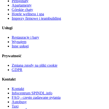
Pensjonaty
Apartamenty
Górskie chaty
Hotele wellness i spa
Imprezy firmowe i teambuilding
Usługi
Restauracje i bary
Wynajem
Inne usługi
Prywatność
Zmiana zgody na pliki cookie
GDPR
Kontakt
Kontakt
Infocentrum SPINDL.info
FAQ - często zadawane pytania
Autobusy
Taxi