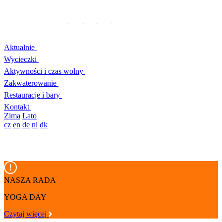
Aktualnie
Wycieczki
Aktywności i czas wolny
Zakwaterowanie
Restauracje i bary
Kontakt
Zima
Lato
cz
en
de
nl
dk
NASZA RADA
YOGA DAY
Czytaj więcej