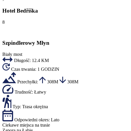
Hotel Bedřiška
8
Szpindlerowy Młyn
Biały most
Długość:
12.4 KM
Czas trwania:
1 GODZIN
Przechyłki:
308M
308M
Trudność:
Łatwy
Typ:
Trasa okrężna
Odpowiedni okres:
Lato
Ciekawe miejsca na trasie
Zapora na Łabie