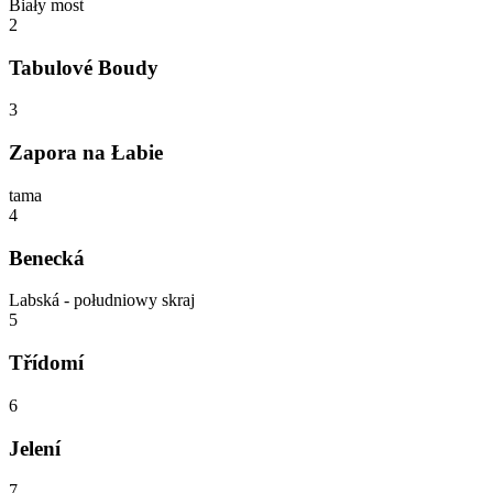
Biały most
2
Tabulové Boudy
3
Zapora na Łabie
tama
4
Benecká
Labská - południowy skraj
5
Třídomí
6
Jelení
7