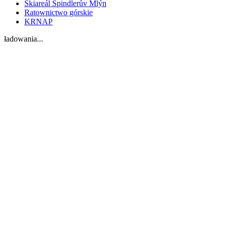
Skiareál Špindlerův Mlýn
Ratownictwo górskie
KRNAP
ładowania...