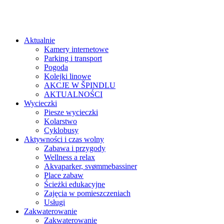
Aktualnie
Kamery internetowe
Parking i transport
Pogoda
Kolejki linowe
AKCJE W ŠPINDLU
AKTUALNOŚCI
Wycieczki
Piesze wycieczki
Kolarstwo
Cyklobusy
Aktywności i czas wolny
Zabawa i przygody
Wellness a relax
Akvaparker, svømmebassiner
Place zabaw
Ścieżki edukacyjne
Zajęcia w pomieszczeniach
Usługi
Zakwaterowanie
Zakwaterowanie