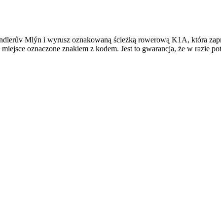
ndlerův Mlýn i wyrusz oznakowaną ścieżką rowerową K1A, która zapr
miejsce oznaczone znakiem z kodem. Jest to gwarancja, że w razie po