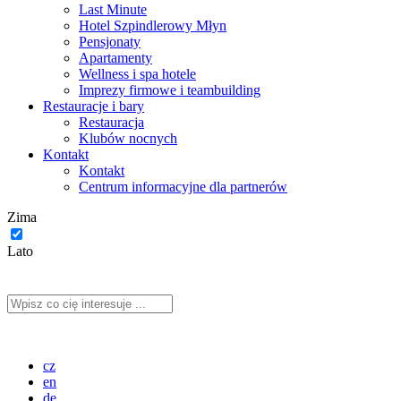
Last Minute
Hotel Szpindlerowy Młyn
Pensjonaty
Apartamenty
Wellness i spa hotele
Imprezy firmowe i teambuilding
Restauracje i bary
Restauracja
Klubów nocnych
Kontakt
Kontakt
Centrum informacyjne dla partnerów
Zima
Lato
cz
en
de