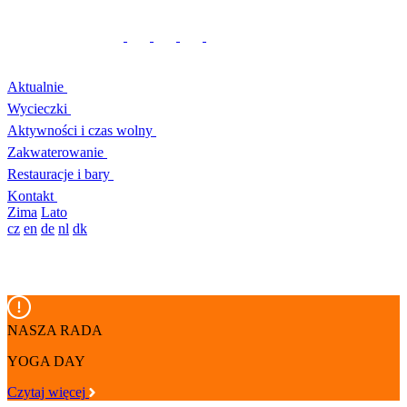
Aktualnie
Wycieczki
Aktywności i czas wolny
Zakwaterowanie
Restauracje i bary
Kontakt
Zima
Lato
cz
en
de
nl
dk
NASZA RADA
YOGA DAY
Czytaj więcej