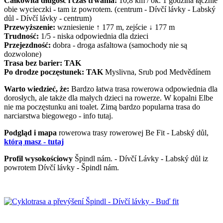
Całkowita długość i czas trwania:
10,8 km / ok. 1 godzina łącznie
obie wycieczki - tam iz powrotem. (centrum - Dívčí lávky - Labský
důl - Dívčí lávky - centrum)
Przewyższenie:
wzniesienie ↑ 177 m, zejście ↓ 177 m
Trudność:
1/5 - niska odpowiednia dla dzieci
Przejezdność:
dobra - droga asfaltowa (samochody nie są
dozwolone)
Trasa bez barier: TAK
Po drodze poczęstunek: TAK
Myslivna, Srub pod Medvědínem
Warto wiedzieć, że:
Bardzo łatwa trasa rowerowa odpowiednia dla
dorosłych, ale także dla małych dzieci na rowerze. W kopalni Elbe
nie ma poczęstunku ani toalet. Zimą bardzo popularna trasa do
narciarstwa biegowego - info tutaj.
Podgląd i mapa
rowerowa trasy rowerowej Be Fit - Labský důl,
którą masz - tutaj
Profil wysokościowy
Špindl nám. - Dívčí Lávky - Labský důl iz
powrotem Dívčí lávky - Špindl nám.