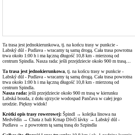
Ta trasa jest jednokierunkowa, tj. na końcu trasy w punkcie -
Labský důl - Pudlava - wracamy tą samą drogą. Cała trasa powrotna
trwa około 1:00 h i ma łączną długość 10,8 km - mierzoną od
centrum Spindla. Nasza rada: jeśli przejdziecie około 900 m trasą…
Ta trasa jest jednokierunkowa
, tj. na końcu trasy w punkcie -
Labský důl - Pudlava - wracamy tą samą drogą. Cała trasa powrotna
trwa około 1:00 h i ma łączną długość 10,8 km - mierzoną od
centrum Spindla.
Nasza rada:
jeśli przejdziecie około 900 m trasą w kierunku
Labská bouda, z dołu ujrzycie wodospad Pančava w całej jego
urodzie. Piękny widok!
Krótki opis trasy rowerowej:
Špindl → kolejka linowa na
Medvědín → Chata z bali Krnap Dívčí lávky → Labský důl -
Pudlava → z powrotem tą samą trasą do Szpindla