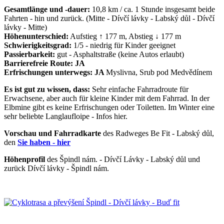
Gesamtlänge und -dauer:
10,8 km / ca. 1 Stunde insgesamt beide
Fahrten - hin und zurück. (Mitte - Dívčí lávky - Labský důl - Dívčí
lávky - Mitte)
Höhenunterschied:
Aufstieg ↑ 177 m, Abstieg ↓ 177 m
Schwierigkeitsgrad:
1/5 - niedrig für Kinder geeignet
Passierbarkeit:
gut - Asphaltstraße (keine Autos erlaubt)
Barrierefreie Route: JA
Erfrischungen unterwegs: JA
Myslivna, Srub pod Medvědínem
Es ist gut zu wissen, dass:
Sehr einfache Fahrradroute für
Erwachsene, aber auch für kleine Kinder mit dem Fahrrad. In der
Elbmine gibt es keine Erfrischungen oder Toiletten. Im Winter eine
sehr beliebte Langlaufloipe - Infos hier.
Vorschau und Fahrradkarte
des Radweges Be Fit - Labský důl,
den
Sie haben - hier
Höhenprofil
des Špindl nám. - Dívčí Lávky - Labský důl und
zurück Dívčí lávky - Špindl nám.