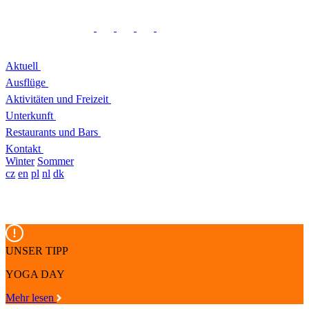
Aktuell
Ausflüge
Aktivitäten und Freizeit
Unterkunft
Restaurants und Bars
Kontakt
Winter
Sommer
cz
en
pl
nl
dk
UNSER TIPP
YOGA DAY
Mehr lesen