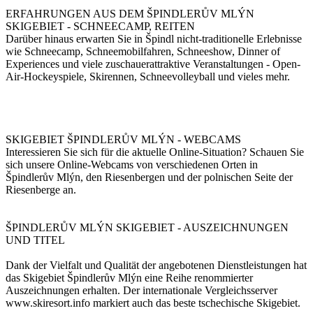
ERFAHRUNGEN AUS DEM ŠPINDLERŮV MLÝN
SKIGEBIET - SCHNEECAMP, REITEN
Darüber hinaus erwarten Sie in Špindl nicht-traditionelle Erlebnisse
wie Schneecamp, Schneemobilfahren, Schneeshow, Dinner of
Experiences und viele zuschauerattraktive Veranstaltungen - Open-
Air-Hockeyspiele, Skirennen, Schneevolleyball und vieles mehr.
SKIGEBIET ŠPINDLERŮV MLÝN - WEBCAMS
Interessieren Sie sich für die aktuelle Online-Situation? Schauen Sie
sich unsere Online-Webcams von verschiedenen Orten in
Špindlerův Mlýn, den Riesenbergen und der polnischen Seite der
Riesenberge an.
ŠPINDLERŮV MLÝN SKIGEBIET - AUSZEICHNUNGEN
UND TITEL
Dank der Vielfalt und Qualität der angebotenen Dienstleistungen hat
das Skigebiet Špindlerův Mlýn eine Reihe renommierter
Auszeichnungen erhalten. Der internationale Vergleichsserver
www.skiresort.info markiert auch das beste tschechische Skigebiet.