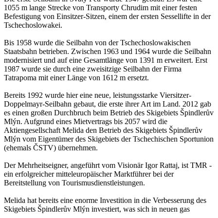
1055 m lange Strecke von Transporty Chrudim mit einer festen
Befestigung von Einsitzer-Sitzen, einem der ersten Sessellifte in der
Tschechoslowakei.
Bis 1958 wurde die Seilbahn von der Tschechoslowakischen
Staatsbahn betrieben. Zwischen 1963 und 1964 wurde die Seilbahn
modernisiert und auf eine Gesamtlänge von 1391 m erweitert. Erst
1987 wurde sie durch eine zweisitzige Seilbahn der Firma
Tatrapoma mit einer Länge von 1612 m ersetzt.
Bereits 1992 wurde hier eine neue, leistungsstarke Viersitzer-
Doppelmayr-Seilbahn gebaut, die erste ihrer Art im Land. 2012 gab
es einen großen Durchbruch beim Betrieb des Skigebiets Špindlerův
Mlýn. Aufgrund eines Mietvertrags bis 2057 wird die
Aktiengesellschaft Melida den Betrieb des Skigebiets Špindlerův
Mlýn vom Eigentümer des Skigebiets der Tschechischen Sportunion
(ehemals ČSTV) übernehmen.
Der Mehrheitseigner, angeführt vom Visionär Igor Rattaj, ist TMR -
ein erfolgreicher mitteleuropäischer Marktführer bei der
Bereitstellung von Tourismusdienstleistungen.
Melida hat bereits eine enorme Investition in die Verbesserung des
Skigebiets Špindlerův Mlýn investiert, was sich in neuen gas