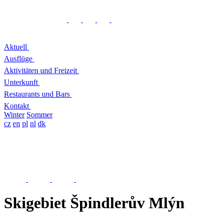
Aktuell
Ausflüge
Aktivitäten und Freizeit
Unterkunft
Restaurants und Bars
Kontakt
Winter
Sommer
cz
en
pl
nl
dk
Skigebiet Špindlerův Mlýn