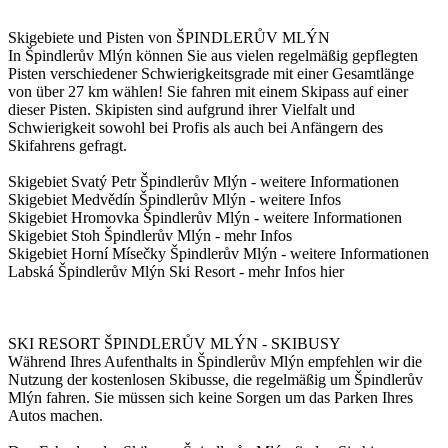
Skigebiete und Pisten von ŠPINDLERŮV MLÝN
In Špindlerův Mlýn können Sie aus vielen regelmäßig gepflegten
Pisten verschiedener Schwierigkeitsgrade mit einer Gesamtlänge
von über 27 km wählen! Sie fahren mit einem Skipass auf einer
dieser Pisten. Skipisten sind aufgrund ihrer Vielfalt und
Schwierigkeit sowohl bei Profis als auch bei Anfängern des
Skifahrens gefragt.
Skigebiet Svatý Petr Špindlerův Mlýn - weitere Informationen
Skigebiet Medvědín Špindlerův Mlýn - weitere Infos
Skigebiet Hromovka Špindlerův Mlýn - weitere Informationen
Skigebiet Stoh Špindlerův Mlýn - mehr Infos
Skigebiet Horní Mísečky Špindlerův Mlýn - weitere Informationen
Labská Špindlerův Mlýn Ski Resort - mehr Infos hier
SKI RESORT ŠPINDLERŮV MLÝN - SKIBUSY
Während Ihres Aufenthalts in Špindlerův Mlýn empfehlen wir die
Nutzung der kostenlosen Skibusse, die regelmäßig um Špindlerův
Mlýn fahren. Sie müssen sich keine Sorgen um das Parken Ihres
Autos machen.