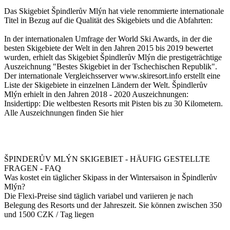
Das Skigebiet Špindlerův Mlýn hat viele renommierte internationale
Titel in Bezug auf die Qualität des Skigebiets und die Abfahrten:
In der internationalen Umfrage der World Ski Awards, in der die
besten Skigebiete der Welt in den Jahren 2015 bis 2019 bewertet
wurden, erhielt das Skigebiet Špindlerův Mlýn die prestigeträchtige
Auszeichnung "Bestes Skigebiet in der Tschechischen Republik".
Der internationale Vergleichsserver www.skiresort.info erstellt eine
Liste der Skigebiete in einzelnen Ländern der Welt. Špindlerův
Mlýn erhielt in den Jahren 2018 - 2020 Auszeichnungen:
Insidertipp: Die weltbesten Resorts mit Pisten bis zu 30 Kilometern.
Alle Auszeichnungen finden Sie hier
ŠPINDERŮV MLÝN SKIGEBIET - HÄUFIG GESTELLTE
FRAGEN - FAQ
Was kostet ein täglicher Skipass in der Wintersaison in Špindlerův
Mlýn?
Die Flexi-Preise sind täglich variabel und variieren je nach
Belegung des Resorts und der Jahreszeit. Sie können zwischen 350
und 1500 CZK / Tag liegen