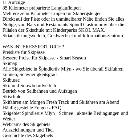
11 Aufzüge
85 Kilometer präparierte Langlaufloipen
Mehrere zehn Kilometer Loipen für Skibergsteiger.
Direkt auf der Piste oder in unmittelbarer Nähe finden Sie alles
Nötige, von Bars und Restaurants Spindl Gastronomy über die
Filialen der Skischule mit Kinderparks SKOL MAX,
Skiausrüstungsverleih, Geldwechsel und Informationszentrum.
WAS INTERESSIERT DICH?
Preisliste für Skipässe
Bessere Preise für Skipässe - Smart Season
Skimap
Alle Skigebiete in Špindlerův Mlýn - wo Sie überall Skifahren
können, Schwierigkeitsgrad
Skibusse
Ski- und Snowboardverleih
Betrieb von Seilbahnen und Aufzügen
Skischule
Skifahren am Morgen Fresh Track und Skifahren am Abend
Häufig gestellte Fragen - FAQ
Skigebiet Spindleruv Mlyn - Schnee - aktuelle Bedingungen und
Wetter
Webcams des Skigebiets
Auszeichnungen und Titel
Geschichte des Skigebiets