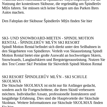
Nutzung der kostenlosen Skibusse, die regelmäßig um Špindlerův
Mlýn fahren. Sie müssen sich keine Sorgen um das Parken Ihres
Autos machen.
Den Fahrplan der Skibusse Špindlerův Mlýn finden Sie hier
SKI- UND SNOWBOARD-MIETEN - SPINDL MOTION
RENTAL - ŠPINDLERŮV MLÝN SKI RESORT
Spindl Motion Rental befindet sich direkt unter den Seilbahnen in
den Skigebieten von Spindleruv. Verleih von Skiausrüstung Spindl
Motion Rental bietet eine große Auswahl an hochwertigen Skiern,
Snowboards, Langlaufskiern und Bergsteigerausrüstung. Nutzen Sie
den Test Center Ski! Preisliste für Skiverleih Spindl Motion Rental
SKI RESORT ŠPINDLERŮV MLÝN - SKI SCHULE
SKOLMAX
Die Skischule SKOLMAX ist nicht nur für Anfänger gedacht,
sondern auch für Fortgeschrittene, die ihren Skistil verbessern
möchten. Individueller Ansatz, professionelle Instruktoren und
langjährige Erfahrung. Dies sind die Hauptvorteile der Skischule
Skolmax. Weitere Informationen zur Skischule SKOLMAX finden
Sie hier.