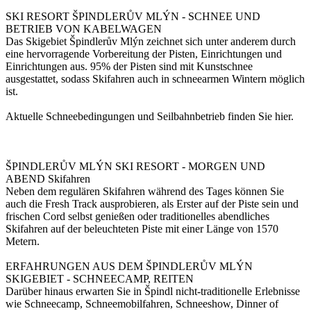
SKI RESORT ŠPINDLERŮV MLÝN - SCHNEE UND
BETRIEB VON KABELWAGEN
Das Skigebiet Špindlerův Mlýn zeichnet sich unter anderem durch
eine hervorragende Vorbereitung der Pisten, Einrichtungen und
Einrichtungen aus. 95% der Pisten sind mit Kunstschnee
ausgestattet, sodass Skifahren auch in schneearmen Wintern möglich
ist.
Aktuelle Schneebedingungen und Seilbahnbetrieb finden Sie hier.
ŠPINDLERŮV MLÝN SKI RESORT - MORGEN UND
ABEND Skifahren
Neben dem regulären Skifahren während des Tages können Sie
auch die Fresh Track ausprobieren, als Erster auf der Piste sein und
frischen Cord selbst genießen oder traditionelles abendliches
Skifahren auf der beleuchteten Piste mit einer Länge von 1570
Metern.
ERFAHRUNGEN AUS DEM ŠPINDLERŮV MLÝN
SKIGEBIET - SCHNEECAMP, REITEN
Darüber hinaus erwarten Sie in Špindl nicht-traditionelle Erlebnisse
wie Schneecamp, Schneemobilfahren, Schneeshow, Dinner of