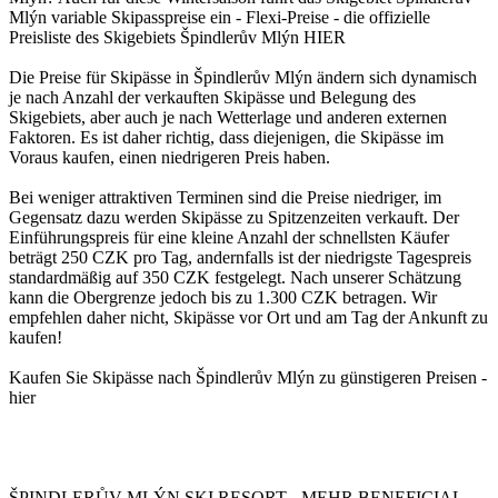
Mlýn variable Skipasspreise ein - Flexi-Preise - die offizielle
Preisliste des Skigebiets Špindlerův Mlýn HIER
Die Preise für Skipässe in Špindlerův Mlýn ändern sich dynamisch
je nach Anzahl der verkauften Skipässe und Belegung des
Skigebiets, aber auch je nach Wetterlage und anderen externen
Faktoren. Es ist daher richtig, dass diejenigen, die Skipässe im
Voraus kaufen, einen niedrigeren Preis haben.
Bei weniger attraktiven Terminen sind die Preise niedriger, im
Gegensatz dazu werden Skipässe zu Spitzenzeiten verkauft. Der
Einführungspreis für eine kleine Anzahl der schnellsten Käufer
beträgt 250 CZK pro Tag, andernfalls ist der niedrigste Tagespreis
standardmäßig auf 350 CZK festgelegt. Nach unserer Schätzung
kann die Obergrenze jedoch bis zu 1.300 CZK betragen. Wir
empfehlen daher nicht, Skipässe vor Ort und am Tag der Ankunft zu
kaufen!
Kaufen Sie Skipässe nach Špindlerův Mlýn zu günstigeren Preisen -
hier
ŠPINDLERŮV MLÝN SKI RESORT - MEHR BENEFICIAL