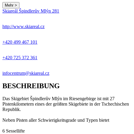
Mehr >
Leaflet
|
© Seznam.cz a.s. a další
Skiareál Špindlerův Mlýn 281
+
−
http://www.skiareal.cz
+420 499 467 101
+420 725 372 361
infocentrum@skiareal.cz
BESCHREIBUNG
Das Skigebiet Špindlerův Mlýn im Riesengebirge ist mit 27
Pistenkilometern eines der größten Skigebiete in der Tschechischen
Republik.
Neben Pisten aller Schwierigkeitsgrade und Typen bietet
6 Sessellifte