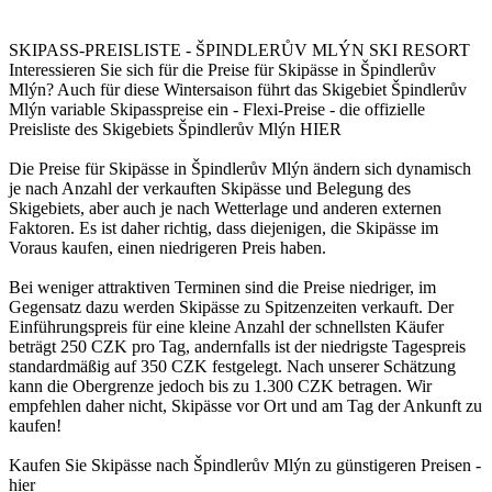
SKIPASS-PREISLISTE - ŠPINDLERŮV MLÝN SKI RESORT
Interessieren Sie sich für die Preise für Skipässe in Špindlerův
Mlýn? Auch für diese Wintersaison führt das Skigebiet Špindlerův
Mlýn variable Skipasspreise ein - Flexi-Preise - die offizielle
Preisliste des Skigebiets Špindlerův Mlýn HIER
Die Preise für Skipässe in Špindlerův Mlýn ändern sich dynamisch
je nach Anzahl der verkauften Skipässe und Belegung des
Skigebiets, aber auch je nach Wetterlage und anderen externen
Faktoren. Es ist daher richtig, dass diejenigen, die Skipässe im
Voraus kaufen, einen niedrigeren Preis haben.
Bei weniger attraktiven Terminen sind die Preise niedriger, im
Gegensatz dazu werden Skipässe zu Spitzenzeiten verkauft. Der
Einführungspreis für eine kleine Anzahl der schnellsten Käufer
beträgt 250 CZK pro Tag, andernfalls ist der niedrigste Tagespreis
standardmäßig auf 350 CZK festgelegt. Nach unserer Schätzung
kann die Obergrenze jedoch bis zu 1.300 CZK betragen. Wir
empfehlen daher nicht, Skipässe vor Ort und am Tag der Ankunft zu
kaufen!
Kaufen Sie Skipässe nach Špindlerův Mlýn zu günstigeren Preisen -
hier