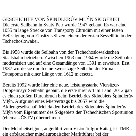
GESCHICHTE VON ŠPINDLERŮV MLÝN SKIGEBIET
Die erste Seilbahn in Svatý Petr wurde 1947 gebaut. Es war eine
1055 m lange Strecke von Transporty Chrudim mit einer festen
Befestigung von Einsitzer-Sitzen, einem der ersten Sessellifte in der
Tschechoslowakei.
Bis 1958 wurde die Seilbahn von der Tschechoslowakischen
Staatsbahn betrieben. Zwischen 1963 und 1964 wurde die Seilbahn
modernisiert und auf eine Gesamtlänge von 1391 m erweitert. Erst
1987 wurde sie durch eine zweisitzige Seilbahn der Firma
Tatrapoma mit einer Länge von 1612 m ersetzt.
Bereits 1992 wurde hier eine neue, leistungsstarke Viersitzer-
Doppelmayr-Seilbahn gebaut, die erste ihrer Art im Land. 2012 gab
es einen großen Durchbruch beim Betrieb des Skigebiets Špindlerův
Mlýn. Aufgrund eines Mietvertrags bis 2057 wird die
Aktiengesellschaft Melida den Betrieb des Skigebiets Špindlerův
Mlýn vom Eigentümer des Skigebiets der Tschechischen Sportunion
(ehemals ČSTV) übernehmen.
Der Mehrheitseigner, angeführt vom Visionär Igor Rattaj, ist TMR -
ein erfolgreicher mitteleuropäischer Marktführer bei der