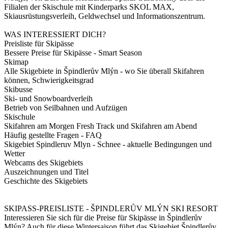
Filialen der Skischule mit Kinderparks SKOL MAX,
Skiausrüstungsverleih, Geldwechsel und Informationszentrum.
WAS INTERESSIERT DICH?
Preisliste für Skipässe
Bessere Preise für Skipässe - Smart Season
Skimap
Alle Skigebiete in Špindlerův Mlýn - wo Sie überall Skifahren
können, Schwierigkeitsgrad
Skibusse
Ski- und Snowboardverleih
Betrieb von Seilbahnen und Aufzügen
Skischule
Skifahren am Morgen Fresh Track und Skifahren am Abend
Häufig gestellte Fragen - FAQ
Skigebiet Spindleruv Mlyn - Schnee - aktuelle Bedingungen und
Wetter
Webcams des Skigebiets
Auszeichnungen und Titel
Geschichte des Skigebiets
SKIPASS-PREISLISTE - ŠPINDLERŮV MLÝN SKI RESORT
Interessieren Sie sich für die Preise für Skipässe in Špindlerův
Mlýn? Auch für diese Wintersaison führt das Skigebiet Špindlerův