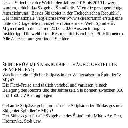
besten Skigebiete der Welt in den Jahren 2015 bis 2019 bewertet
wurden, erhielt das Skigebiet Špindlerův Mlýn die prestigeträchtige
Auszeichnung "Bestes Skigebiet in der Tschechischen Republik".
Der internationale Vergleichsserver www.skiresort.info erstellt eine
Liste der Skigebiete in einzelnen Ländern der Welt. Špindlerův
Mlýn erhielt in den Jahren 2018 - 2020 Auszeichnungen:
Insidertipp: Die weltbesten Resorts mit Pisten bis zu 30 Kilometern.
Alle Auszeichnungen finden Sie hier
ŠPINDERŮV MLÝN SKIGEBIET - HÄUFIG GESTELLTE
FRAGEN - FAQ
Was kostet ein täglicher Skipass in der Wintersaison in Špindlerův
Mlýn?
Die Flexi-Preise sind täglich variabel und variieren je nach
Belegung des Resorts und der Jahreszeit. Sie können zwischen 350
und 1500 CZK / Tag liegen
Gekaufte Skipässe gelten nur für eine Skipiste oder für das gesamte
Skigebiet Špindlerův Mlýn?
Der Skipass gilt für alle Skigebiete des Špindlerův Mlýn - Sv. Petr,
Hromovka, Stoh usw.