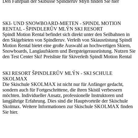
Den Fahrplan der Skibusse Špindlerův Mlýn finden Sie hier
SKI- UND SNOWBOARD-MIETEN - SPINDL MOTION
RENTAL - ŠPINDLERŮV MLÝN SKI RESORT
Spindl Motion Rental befindet sich direkt unter den Seilbahnen in
den Skigebieten von Spindleruv. Verleih von Skiausrüstung Spindl
Motion Rental bietet eine große Auswahl an hochwertigen Skiern,
Snowboards, Langlaufskiern und Bergsteigerausrüstung. Nutzen Sie
den Test Center Ski! Preisliste für Skiverleih Spindl Motion Rental
SKI RESORT ŠPINDLERŮV MLÝN - SKI SCHULE
SKOLMAX
Die Skischule SKOLMAX ist nicht nur für Anfänger gedacht,
sondern auch für Fortgeschrittene, die ihren Skistil verbessern
möchten. Individueller Ansatz, professionelle Instruktoren und
langjährige Erfahrung. Dies sind die Hauptvorteile der Skischule
Skolmax. Weitere Informationen zur Skischule SKOLMAX finden
Sie hier.