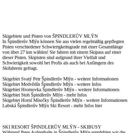
Skigebiete und Pisten von ŠPINDLERŮV MLÝN
In Špindlerův Mlýn können Sie aus vielen regelmäßig gepflegten
Pisten verschiedener Schwierigkeitsgrade mit einer Gesamtlänge
von über 27 km wählen! Sie fahren mit einem Skipass auf einer
dieser Pisten. Skipisten sind aufgrund ihrer Vielfalt und
Schwierigkeit sowohl bei Profis als auch bei Anfängern des
Skifahrens gefragt.
Skigebiet Svatý Petr Špindlerův Mlýn - weitere Informationen
Skigebiet Medvědín Špindlerův Mlýn - weitere Infos
Skigebiet Hromovka Špindlerův Mlýn - weitere Informationen
Skigebiet Stoh Špindlerův Mlýn - mehr Infos
Skigebiet Horní Mísečky Špindlerův Mlýn - weitere Informationen
Labská Špindlerův Mlýn Ski Resort - mehr Infos hier
SKI RESORT ŠPINDLERŮV MLÝN - SKIBUSY
Während Ihres Aufenthalts in Špindlerův Mlýn empfehlen wir die