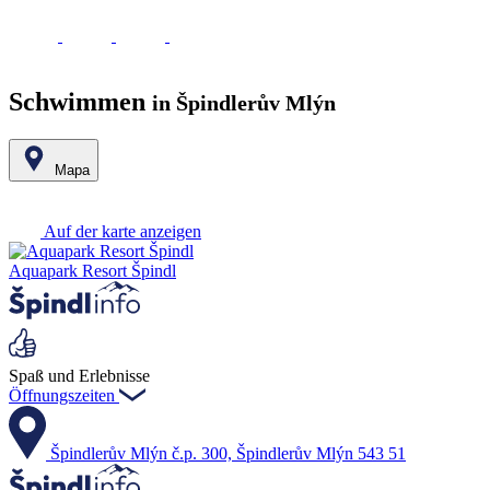
Schwimmen
in Špindlerův Mlýn
Mapa
Leaflet
|
© Seznam.cz a.s. a další
+
Auf der karte anzeigen
−
Aquapark Resort Špindl
Spaß und Erlebnisse
Öffnungszeiten
Špindlerův Mlýn č.p. 300, Špindlerův Mlýn 543 51