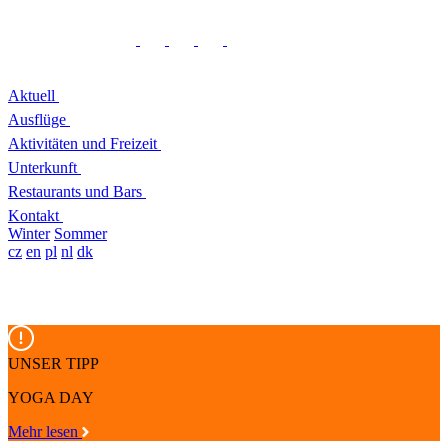
Aktuell
Ausflüge
Aktivitäten und Freizeit
Unterkunft
Restaurants und Bars
Kontakt
Winter
Sommer
cz
en
pl
nl
dk
UNSER TIPP
YOGA DAY
Mehr lesen