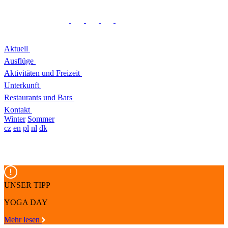
Aktuell
Ausflüge
Aktivitäten und Freizeit
Unterkunft
Restaurants und Bars
Kontakt
Winter
Sommer
cz
en
pl
nl
dk
UNSER TIPP
YOGA DAY
Mehr lesen