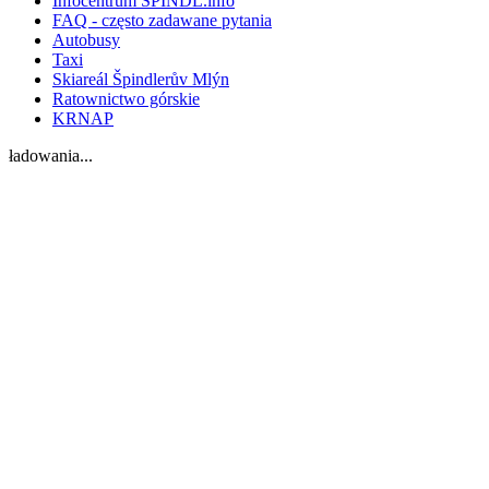
Infocentrum SPINDL.info
FAQ - często zadawane pytania
Autobusy
Taxi
Skiareál Špindlerův Mlýn
Ratownictwo górskie
KRNAP
ładowania...