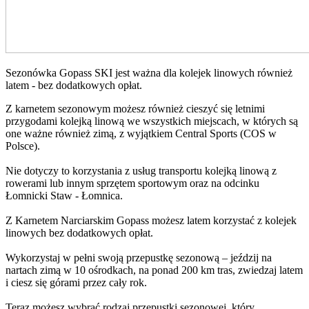
Sezonówka Gopass SKI jest ważna dla kolejek linowych również
latem - bez dodatkowych opłat.
Z karnetem sezonowym możesz również cieszyć się letnimi
przygodami kolejką linową we wszystkich miejscach, w których są
one ważne również zimą, z wyjątkiem Central Sports (COS w
Polsce).
Nie dotyczy to korzystania z usług transportu kolejką linową z
rowerami lub innym sprzętem sportowym oraz na odcinku
Łomnicki Staw - Łomnica.
Z Karnetem Narciarskim Gopass możesz latem korzystać z kolejek
linowych bez dodatkowych opłat.
Wykorzystaj w pełni swoją przepustkę sezonową – jeździj na
nartach zimą w 10 ośrodkach, na ponad 200 km tras, zwiedzaj latem
i ciesz się górami przez cały rok.
Teraz możesz wybrać rodzaj przepustki sezonowej, który