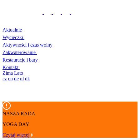
Aktualnie
Wycieczki
Aktywności i czas wolny
Zakwaterowanie
Restauracje i bary
Kontakt
Zima
Lato
cz
en
de
nl
dk
NASZA RADA
YOGA DAY
Czytaj więcej