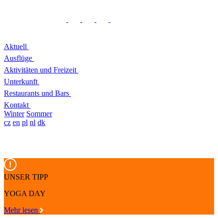
Aktuell
Ausflüge
Aktivitäten und Freizeit
Unterkunft
Restaurants und Bars
Kontakt
Winter
Sommer
cz
en
pl
nl
dk
UNSER TIPP
YOGA DAY
Mehr lesen