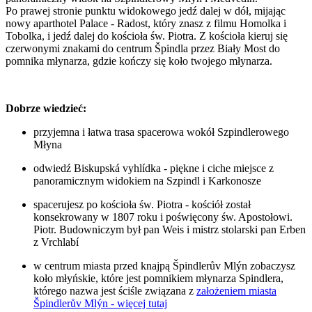
Po prawej stronie punktu widokowego jedź dalej w dół, mijając
nowy aparthotel Palace - Radost, który znasz z filmu Homolka i
Tobolka, i jedź dalej do kościoła św. Piotra. Z kościoła kieruj się
czerwonymi znakami do centrum Špindla przez Biały Most do
pomnika młynarza, gdzie kończy się koło twojego młynarza.
Dobrze wiedzieć:
przyjemna i łatwa trasa spacerowa wokół Szpindlerowego
Młyna
odwiedź Biskupská vyhlídka - piękne i ciche miejsce z
panoramicznym widokiem na Szpindl i Karkonosze
spacerujesz po kościoła św. Piotra - kościół został
konsekrowany w 1807 roku i poświęcony św. Apostołowi.
Piotr. Budowniczym był pan Weis i mistrz stolarski pan Erben
z Vrchlabí
w centrum miasta przed knajpą Špindlerův Mlýn zobaczysz
koło młyńskie, które jest pomnikiem młynarza Spindlera,
którego nazwa jest ściśle związana z
założeniem miasta
Špindlerův Mlýn - więcej tutaj