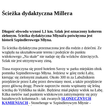
Ścieżka dydaktyczna Millera
Długość obwodu wynosi 1,1 km. Szlak jest oznaczony kolorem
zielonym. Ścieżka dydaktyczna Mlynářa poświęcona jest
historii Szpindlerowego Młyna.
Ta ścieżka dydaktyczna przeznaczona jest dla rodzin z dziećmi. Ze
względu na ukształtowanie terenu i podejście do punktu
widokowego „Na skale” nie nadaje się dla wózków dziecięcych.
Szlak nie jest utrzymywany zimą.
Trasa rozpoczyna się przed hotelem Savoy w parku miejskim obok
pomnika Szpindlerowego Młyna. Jedziesz w górę rzeki Łaby,
kierując się zielonymi znakami. Około 300 m za Labužníkiem
przejdziecie przez Łabę przez drewniany most, a także przejdziecie
przez główną drogę. Prawie naprzeciw mostu wspinamy się leśną
ścieżką do Vyhlídka na skále. Będziesz miał piękny widok na Łabę.
Kilka metrów nad punktem widokowym zatrzymujemy się przy
bazaltowych kolumnach - tak zwanych
SŁONECZNYCH
KAMIENIACH
- Stonehenge w Szpindlerowym Młynie -