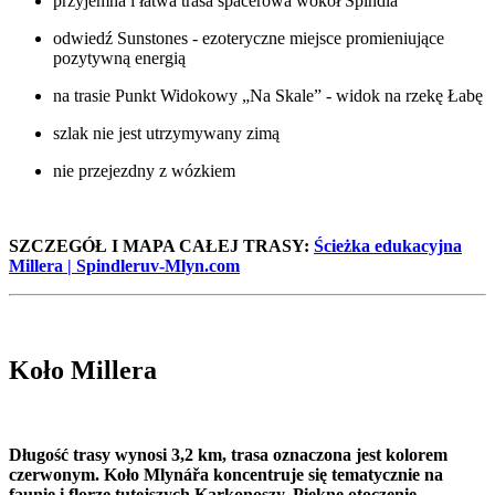
przyjemna i łatwa trasa spacerowa wokół Špindla
odwiedź Sunstones - ezoteryczne miejsce promieniujące
pozytywną energią
na trasie Punkt Widokowy „Na Skale” - widok na rzekę Łabę
szlak nie jest utrzymywany zimą
nie przejezdny z wózkiem
SZCZEGÓŁ I MAPA CAŁEJ TRASY:
Ścieżka edukacyjna
Millera | Spindleruv-Mlyn.com
Koło Millera
Długość trasy wynosi 3,2 km, trasa oznaczona jest kolorem
czerwonym. Koło Mlynářa koncentruje się tematycznie na
faunie i florze tutejszych Karkonoszy. Piękne otoczenie