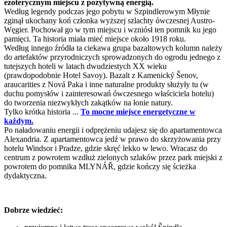
ezoterycznym miejscu z pozytywną energią.
Według legendy podczas jego pobytu w Szpindlerowym Młynie
zginął ukochany koń członka wyższej szlachty ówczesnej Austro-
Węgier. Pochował go w tym miejscu i wzniósł ten pomnik ku jego
pamięci. Ta historia miała mieć miejsce około 1918 roku.
Według innego źródła ta ciekawa grupa bazaltowych kolumn należy
do artefaktów przyrodniczych sprowadzonych do ogrodu jednego z
tutejszych hoteli w latach dwudziestych XX wieku
(prawdopodobnie Hotel Savoy). Bazalt z Kamenický Šenov,
araucarities z Nová Paka i inne naturalne produkty służyły tu (w
duchu pomysłów i zainteresowań ówczesnego właściciela hotelu)
do tworzenia niezwykłych zakątków na łonie natury.
Tylko krótka historia ...
To mocne miejsce energetyczne w
każdym.
Po naładowaniu energii i odprężeniu udajesz się do apartamentowca
Alexandria. Z apartamentowca jedź w prawo do skrzyżowania przy
hotelu Windsor i Pradze, gdzie skręć lekko w lewo. Wracasz do
centrum z powrotem wzdłuż zielonych szlaków przez park miejski z
powrotem do pomnika MLYNÁŘ, gdzie kończy się ścieżka
dydaktyczna.
Dobrze wiedzieć: