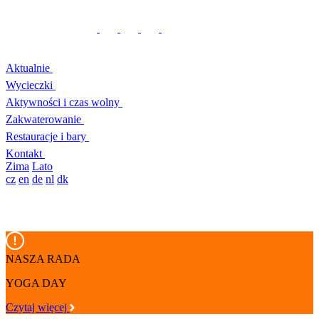
Aktualnie
Wycieczki
Aktywności i czas wolny
Zakwaterowanie
Restauracje i bary
Kontakt
Zima
Lato
cz
en
de
nl
dk
NASZA RADA
YOGA DAY
Czytaj więcej