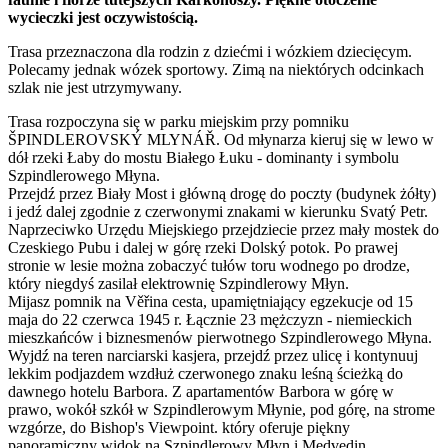
wycieczki jest oczywistością.
Trasa przeznaczona dla rodzin z dziećmi i wózkiem dziecięcym.
Polecamy jednak wózek sportowy. Zimą na niektórych odcinkach
szlak nie jest utrzymywany.
Trasa rozpoczyna się w parku miejskim przy pomniku
ŠPINDLEROVSKÝ MLYNÁŘ. Od młynarza kieruj się w lewo w
dół rzeki Łaby do mostu Białego Łuku - dominanty i symbolu
Szpindlerowego Młyna.
Przejdź przez Biały Most i główną drogę do poczty (budynek żółty)
i jedź dalej zgodnie z czerwonymi znakami w kierunku Svatý Petr.
Naprzeciwko Urzędu Miejskiego przejdziecie przez mały mostek do
Czeskiego Pubu i dalej w górę rzeki Dolský potok. Po prawej
stronie w lesie można zobaczyć tułów toru wodnego po drodze,
który niegdyś zasilał elektrownię Szpindlerowy Młyn.
Mijasz pomnik na Věřina cesta, upamiętniający egzekucje od 15
maja do 22 czerwca 1945 r. Łącznie 23 mężczyzn - niemieckich
mieszkańców i biznesmenów pierwotnego Szpindlerowego Młyna.
Wyjdź na teren narciarski kasjera, przejdź przez ulicę i kontynuuj
lekkim podjazdem wzdłuż czerwonego znaku leśną ścieżką do
dawnego hotelu Barbora. Z apartamentów Barbora w górę w
prawo, wokół szkół w Szpindlerowym Młynie, pod górę, na strome
wzgórze, do Bishop's Viewpoint. który oferuje piękny
panoramiczny widok na Szpindlerowy Młyn i Medvedin.