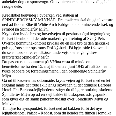
anbefaler dog en sportsvogn. Om vinteren er stien ikke vedligeholdt
i nogle dele.
Kredsløbet begynder i byparken ved statuen af ​​
ŠPINDLEROVSKÝ MLYNÁŘ. Fra mølleren skal du gå til venstre
ned ad floden Elbe til White Arch Bridge - det dominerende træk og
symbol på Špindlerův Mlýn.
Kryds den hvide bro og hovedvejen til posthuset (gul bygning) og
fortsæt i henhold til de røde markeringer i retning af Svatý Petr.
Overfor kommunekontoret krydser du en lille bro til den tjekkiske
pub og fortsætter opstrøms Dolský-bæk. På højre side i skoven kan
du se en torso af et vandkørsel undervejs, der engang drev
kraftværket Špindlerův Mlýn.
Du passerer et monument på Věřina cesta til minde om
henrettelserne fra den 15. maj til den 22. juni 1945 af i alt 23 mænd -
tyske beboere og forretningsmænd i den oprindelige Špindlerův
Mlýn.
Gå ud til kasserernes skiområde, kryds vejen og fortsæt med en let
stigning langs det røde skilt langs skovstien til det tidligere Barbora
Hotel. Fra Barbora-lejlighederne stiger du til højre omkring skolerne
Špindlerův Mlýn op ad en stejl bakke til biskopens udsigtspunkt.
som giver dig en smuk panoramaudsigt over Spindleruv Mlyn og
Medvedin.
Til højre for synspunktet, fortsæt ned ad bakken forbi det nye
lejlighedshotel Palace - Radost, som du kender fra filmen Homolka