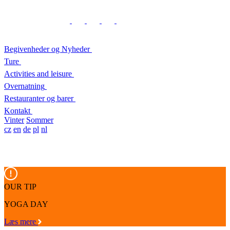
Begivenheder og Nyheder
Ture
Activities and leisure
Overnatning
Restauranter og barer
Kontakt
Vinter
Sommer
cz
en
de
pl
nl
OUR TIP
YOGA DAY
Læs mere