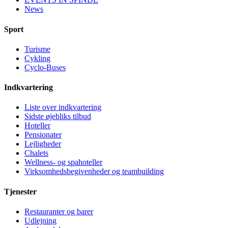
News
Sport
Turisme
Cykling
Cyclo-Buses
Indkvartering
Liste over indkvartering
Sidste øjebliks tilbud
Hoteller
Pensionater
Lejligheder
Chalets
Wellness- og spahoteller
Virksomhedsbegivenheder og teambuilding
Tjenester
Restauranter og barer
Udlejning