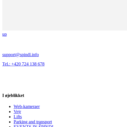
up
support@spindl.info
Tel.: +420 724 138 678
I øjeblikket
Web-kameraer
Vejr
Lifts
Parking and transport
EVENTS IN ŠPINDL