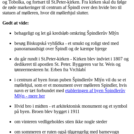
og Tobolka, og fortsæt til St.Peter-kirken. Fra kirken skal du følge
de røde markeringer til centrum af Špindl over den hvide bro til
statuen af ​​mølleren, hvor dit møllerhjul slutter.
Godt at vide:
behageligt og let gå kredsløb omkring Špindlerův Mlýn
besøg Biskupská vyhlídka - et smukt og roligt sted med
panoramaudsigt over Špindl og de kæmpe bjerge
du går rundt i St.Peter-kirken - Kirken blev indviet i 1807 og
dedikeret til apostlen St. Peter. Byggeren var hr. Weis og
tømrermesteren hr. Erben fra Vrchlabí
i centrum af byen foran puben Špindlerův Mlýn vil du se et
møllehjul, som er et monument over mølleren Spindler, hvis
navn er tæt forbundet med
etableringen af ​​byen Špindlerův
Mlýn - mere her
Hvid bro i midten - et arkitektonisk monument og et symbol
på byen. Broen blev bygget i 1911
om vinteren vedligeholdes stien ikke nogle steder
om sommeren er ruten også tilgængelig med barnevogn