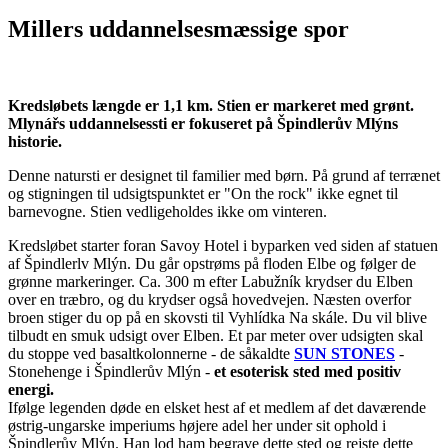
Millers uddannelsesmæssige spor
Kredsløbets længde er 1,1 km. Stien er markeret med grønt.
Mlynářs uddannelsessti er fokuseret på Špindlerův Mlýns
historie.
Denne natursti er designet til familier med børn. På grund af terrænet
og stigningen til udsigtspunktet er "On the rock" ikke egnet til
barnevogne. Stien vedligeholdes ikke om vinteren.
Kredsløbet starter foran Savoy Hotel i byparken ved siden af ​​statuen
af ​​Špindlerlv Mlýn. Du går opstrøms på floden Elbe og følger de
grønne markeringer. Ca. 300 m efter Labužník krydser du Elben
over en træbro, og du krydser også hovedvejen. Næsten overfor
broen stiger du op på en skovsti til Vyhlídka Na skále. Du vil blive
tilbudt en smuk udsigt over Elben. Et par meter over udsigten skal
du stoppe ved basaltkolonnerne - de såkaldte
SUN STONES
-
Stonehenge i Špindlerův Mlýn -
et esoterisk sted med positiv
energi.
Ifølge legenden døde en elsket hest af et medlem af det daværende
østrig-ungarske imperiums højere adel her under sit ophold i
Špindlerův Mlýn. Han lod ham begrave dette sted og rejste dette