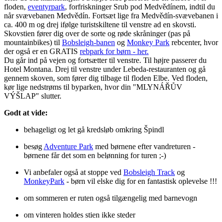
floden,
eventyrpark
, forfriskninger Srub pod Medvědínem, indtil du
når svævebanen Medvědín. Fortsæt lige fra Medvědín-svævebanen i
ca. 400 m og drej ifølge turistskiltene til venstre ad en skovsti.
Skovstien fører dig over de sorte og røde skråninger (pas på
mountainbikes) til
Bobsleigh-banen
og
Monkey Park
rebcenter, hvor
der også er en GRATIS
rebpark for børn - her.
Du går ind på vejen og fortsætter til venstre. Til højre passerer du
Hotel Montana. Drej til venstre under Lebeda-restauranten og gå
gennem skoven, som fører dig tilbage til floden Elbe. Ved floden,
kør lige nedstrøms til byparken, hvor din "MLYNÁŘŮV
VÝŠLAP" slutter.
Godt at vide:
behageligt og let gå kredsløb omkring Špindl
besøg
Adventure Park
med børnene efter vandreturen -
børnene får det som en belønning for turen ;-)
Vi anbefaler også at stoppe ved
Bobsleigh Track
og
MonkeyPark
- børn vil elske dig for en fantastisk oplevelse !!!
om sommeren er ruten også tilgængelig med barnevogn
om vinteren holdes stien ikke steder