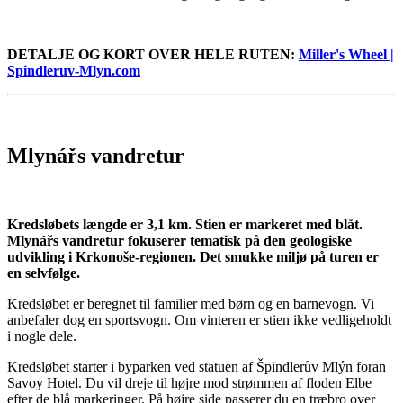
DETALJE OG KORT OVER HELE RUTEN:
Miller's Wheel |
Spindleruv-Mlyn.com
Mlynářs vandretur
Kredsløbets længde er 3,1 km. Stien er markeret med blåt.
Mlynářs vandretur fokuserer tematisk på den geologiske
udvikling i Krkonoše-regionen. Det smukke miljø på turen er
en selvfølge.
Kredsløbet er beregnet til familier med børn og en barnevogn. Vi
anbefaler dog en sportsvogn. Om vinteren er stien ikke vedligeholdt
i nogle dele.
Kredsløbet starter i byparken ved statuen af ​​Špindlerův Mlýn foran
Savoy Hotel. Du vil dreje til højre mod strømmen af ​​floden Elbe
efter de blå markeringer. På højre side passerer du en træbro over