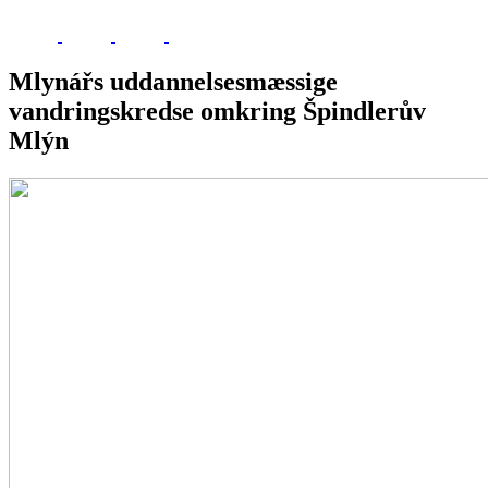
Mlynářs uddannelsesmæssige
vandringskredse omkring Špindlerův
Mlýn