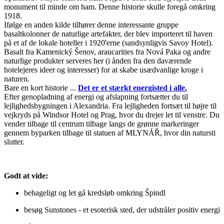
monument til minde om ham. Denne historie skulle foregå omkring
1918.
Ifølge en anden kilde tilhører denne interessante gruppe
basaltkolonner de naturlige artefakter, der blev importeret til haven
på et af de lokale hoteller i 1920'erne (sandsynligvis Savoy Hotel).
Basalt fra Kamenický Šenov, araucarities fra Nová Paka og andre
naturlige produkter serveres her (i ånden fra den daværende
hotelejeres ideer og interesser) for at skabe usædvanlige kroge i
naturen.
Bare en kort historie ...
Det er et stærkt energisted i alle.
Efter genopladning af energi og afslapning fortsætter du til
lejlighedsbygningen i Alexandria. Fra lejligheden fortsæt til højre til
vejkryds på Windsor Hotel og Prag, hvor du drejer let til venstre. Du
vender tilbage til centrum tilbage langs de grønne markeringer
gennem byparken tilbage til statuen af ​​MLYNÁŘ, hvor din natursti
slutter.
Godt at vide:
behageligt og let gå kredsløb omkring Špindl
besøg Sunstones - et esoterisk sted, der udstråler positiv energi