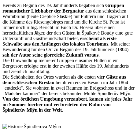
Bereits zu Beginn des 19. Jahrhunderts begaben sich
Gruppen
romantischer Liebhaber der Bergnatur
aus dem schlesischen
Warmbrunn (heute Cieplice Šlaskie) mit Führern und Trägern auf
die Kämme des Riesengebirges rund um die Kirche St. Petra ist
immer noch ruhig. Bericht im Buch Dr. Hosera über einen
herrschaftlichen Jäger, der den Gästen in Špalkové Boudy eine gute
Unterkunft und Gastfreundschaft bietet,
erscheint als erste
Schwalbe aus den Anfängen des lokalen Tourismus
. Mit seiner
Bewunderung für den Ort zu Beginn des 19. Jahrhunderts (1804)
sah der Autor seine glorreiche Zukunft voraus.
Die Umwandlung mehrerer Gruppen einsamer Hütten in ein
Bergresort erfolgte erst in der zweiten Hälfte des 19. Jahrhunderts
und ziemlich unauffällig.
Die Schönheiten des Ortes wurden als die ersten
vier Gäste aus
dem
schlesischen Breslau
bei ihrem ersten Besuch im Jahr 1864
"entdeckt". Sie wohnten in zwei Räumen im Erdgeschoss und in der
"Mädchenkammer" der bereits bekannten Mühle Špindlerův Mlýn.
Von der örtlichen Umgebung verzaubert, kamen sie jedes Jahr
im Sommer hierher und verbreiteten den Ruhm von
Špindlerův Mlýn in der Welt.