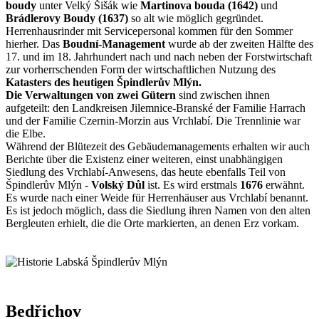
boudy
unter Velký Šišák wie
Martinova bouda (1642)
und
Brádlerovy Boudy (1637)
so alt wie möglich gegründet.
Herrenhausrinder mit Servicepersonal kommen für den Sommer
hierher. Das
Boudní-Management
wurde ab der zweiten Hälfte des
17. und im 18. Jahrhundert nach und nach neben der Forstwirtschaft
zur vorherrschenden Form der wirtschaftlichen Nutzung des
Katasters des heutigen Špindlerův Mlýn.
Die Verwaltungen von zwei Gütern
sind zwischen ihnen
aufgeteilt: den Landkreisen Jilemnice-Branské der Familie Harrach
und der Familie Czernin-Morzin aus Vrchlabí. Die Trennlinie war
die Elbe.
Während der Blütezeit des Gebäudemanagements erhalten wir auch
Berichte über die Existenz einer weiteren, einst unabhängigen
Siedlung des Vrchlabí-Anwesens, das heute ebenfalls Teil von
Špindlerův Mlýn -
Volský Důl
ist. Es wird erstmals
1676
erwähnt.
Es wurde nach einer Weide für Herrenhäuser aus Vrchlabí benannt.
Es ist jedoch möglich, dass die Siedlung ihren Namen von den alten
Bergleuten erhielt, die die Orte markierten, an denen Erz vorkam.
Bedřichov