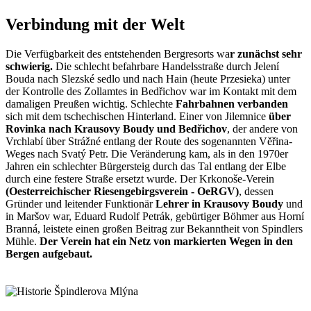
Verbindung mit der Welt
Die Verfügbarkeit des entstehenden Bergresorts wa
r zunächst sehr
schwierig.
Die schlecht befahrbare Handelsstraße durch Jelení
Bouda nach Slezské sedlo und nach Hain (heute Przesieka) unter
der Kontrolle des Zollamtes in Bedřichov war im Kontakt mit dem
damaligen Preußen wichtig. Schlechte
Fahrbahnen verbanden
sich mit dem tschechischen Hinterland. Einer von Jilemnice
über
Rovinka nach Krausovy Boudy und Bedřichov
, der andere von
Vrchlabí über Strážné entlang der Route des sogenannten Věřina-
Weges nach Svatý Petr. Die Veränderung kam, als in den 1970er
Jahren ein schlechter Bürgersteig durch das Tal entlang der Elbe
durch eine festere Straße ersetzt wurde. Der Krkonoše-Verein
(Oesterreichischer Riesengebirgsverein - OeRGV)
, dessen
Gründer und leitender Funktionär
Lehrer
in Krausovy Boudy
und
in Maršov war, Eduard Rudolf Petrák, gebürtiger Böhmer aus Horní
Branná, leistete einen großen Beitrag zur Bekanntheit von Spindlers
Mühle.
Der Verein hat ein Netz von markierten Wegen in den
Bergen aufgebaut.