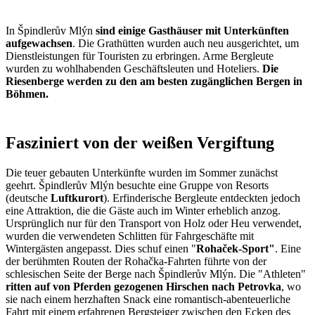
In Špindlerův Mlýn
sind einige Gasthäuser mit Unterkünften
aufgewachsen
. Die Grathütten wurden auch neu ausgerichtet, um
Dienstleistungen für Touristen zu erbringen. Arme Bergleute
wurden zu wohlhabenden Geschäftsleuten und Hoteliers.
Die
Riesenberge werden zu den am besten zugänglichen Bergen in
Böhmen.
Fasziniert von der weißen Vergiftung
Die teuer gebauten Unterkünfte wurden im Sommer zunächst
geehrt. Špindlerův Mlýn besuchte eine Gruppe von Resorts
(deutsche
Luftkurort
). Erfinderische Bergleute entdeckten jedoch
eine Attraktion, die die Gäste auch im Winter erheblich anzog.
Ursprünglich nur für den Transport von Holz oder Heu verwendet,
wurden die verwendeten Schlitten für Fahrgeschäfte mit
Wintergästen angepasst. Dies schuf einen "
Rohaček-Sport"
. Eine
der berühmten Routen der Rohačka-Fahrten führte von der
schlesischen Seite der Berge nach Špindlerův Mlýn. Die "Athleten"
ritten auf von Pferden gezogenen Hirschen nach
Petrovka
, wo
sie nach einem herzhaften Snack eine romantisch-abenteuerliche
Fahrt mit einem erfahrenen Bergsteiger zwischen den Ecken des