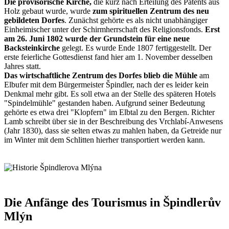
Die provisorische Kirche,
die kurz nach Erteilung des Patents aus
Holz gebaut wurde, wurde
zum spirituellen Zentrum des neu
gebildeten Dorfes
. Zunächst gehörte es als nicht unabhängiger
Einheimischer unter der Schirmherrschaft des Religionsfonds.
Erst
am 26. Juni 1802 wurde der Grundstein für eine neue
Backsteinkirche
gelegt. Es wurde Ende 1807 fertiggestellt. Der
erste feierliche Gottesdienst fand hier am 1. November desselben
Jahres statt.
Das wirtschaftliche Zentrum des Dorfes blieb die Mühle
am
Elbufer mit dem Bürgermeister Špindler, nach der es leider kein
Denkmal mehr gibt. Es soll etwa an der Stelle des späteren Hotels
"Spindelmühle" gestanden haben. Aufgrund seiner Bedeutung
gehörte es etwa drei "Klopfern" im Elbtal zu den Bergen. Richter
Lamb schreibt über sie in der Beschreibung des Vrchlabí-Anwesens
(Jahr 1830), dass sie selten etwas zu mahlen haben, da Getreide nur
im Winter mit dem Schlitten hierher transportiert werden kann.
Die Anfänge des Tourismus in Špindlerův
Mlýn