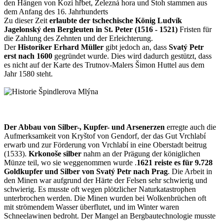
den Hängen von Kozí hřbet, Železná hora und Stoh stammen aus
dem Anfang des 16. Jahrhunderts
Zu dieser Zeit
erlaubte der tschechische König Ludvík
Jagelonský den Bergleuten in St. Peter (1516 - 1521)
Fristen für
die Zahlung des Zehnten und der Erleichterung.
Der
Historiker Erhard Müller
gibt jedoch an, dass
Svatý Petr
erst nach 1600
gegründet wurde. Dies wird dadurch gestützt, dass
es nicht auf der Karte des Trutnov-Malers Šimon Huttel aus dem
Jahr 1580 steht.
Der Abbau von Silber-, Kupfer- und Arsenerzen
erregte auch die
Aufmerksamkeit von Kryštof von Gendorf, der das Gut Vrchlabí
erwarb und zur Förderung von Vrchlabí in eine Oberstadt beitrug
(1533).
Krkonoše silber
nahm an der Prägung der königlichen
Münze teil, wo sie weggenommen wurde .
1621 reiste es für 9.728
Goldkupfer und Silber von Svatý Petr nach Prag
. Die Arbeit in
den Minen war aufgrund der Härte der Felsen sehr schwierig und
schwierig. Es musste oft wegen plötzlicher Naturkatastrophen
unterbrochen werden. Die Minen wurden bei Wolkenbrüchen oft
mit strömendem Wasser überflutet, und im Winter waren
Schneelawinen bedroht. Der Mangel an Bergbautechnologie musste