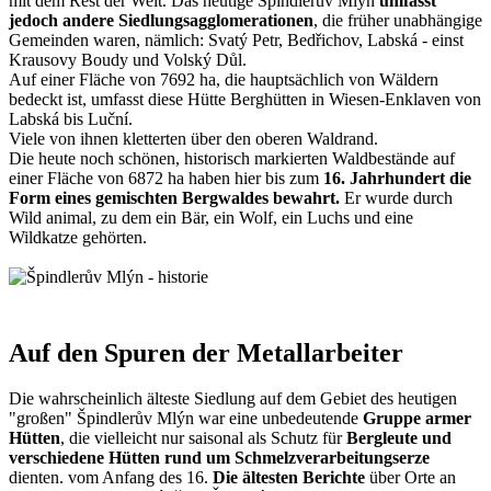
mit dem Rest der Welt. Das heutige Špindlerův Mlýn
umfasst
jedoch andere Siedlungsagglomerationen
, die früher unabhängige
Gemeinden waren, nämlich: Svatý Petr, Bedřichov, Labská - einst
Krausovy Boudy und Volský Důl.
Auf einer Fläche von 7692 ha, die hauptsächlich von Wäldern
bedeckt ist, umfasst diese Hütte Berghütten in Wiesen-Enklaven von
Labská bis Luční.
Viele von ihnen kletterten über den oberen Waldrand.
Die heute noch schönen, historisch markierten Waldbestände auf
einer Fläche von 6872 ha haben hier bis zum
16. Jahrhundert die
Form eines gemischten Bergwaldes bewahrt.
Er wurde durch
Wild animal, zu dem ein Bär, ein Wolf, ein Luchs und eine
Wildkatze gehörten.
Auf den Spuren der Metallarbeiter
Die wahrscheinlich älteste Siedlung auf dem Gebiet des heutigen
"großen" Špindlerův Mlýn war eine unbedeutende
Gruppe armer
Hütten
, die vielleicht nur saisonal als Schutz für
Bergleute und
verschiedene Hütten rund um Schmelzverarbeitungserze
dienten. vom Anfang des 16.
Die ältesten Berichte
über Orte an