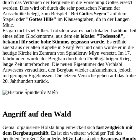
durch das Vertrauen der Bergleute in die Vorsehung Gottes ersetzt
werden. Dies wird oft durch die sehr poetischen Namen der
Ausschnitte belegt, zum Beispiel
"Bei Gottes Segen"
auf dem
Stapel oder
"Gottes Hilfe"
im Klausengraben, dh in der Langen
Mine.
Es gab nicht viel Silber. Trotzdem war es nach lokaler Tradition Teil
eines edlen Glockenturms, aus dem ein
lokaler "Todesstoß",
bekannt für seine hohe Stimme, gegossen wurde
. Es ertönte
zuerst aus der alten Kapelle in Svatý Petr und dann wurde er in die
heutige Kirche im Zentrum von Spindleruv Mlyn versetzt. Im 17.
Jahrhundert wurde der Bergbau durch den Dreißigjährigen Krieg
lange Zeit unterbrochen. Die neuen Eigentümer des Vrchlabí-
Anwesens versuchten, den Bergbau wieder aufzunehmen, jedoch
mit geringen Ergebnissen. Die letzten Versuche gehen auf das frühe
20. Jahrhundert zurück.
Angriff auf den Wald
Genial organisierte Holzfällung entwickelt sich
fast zeitgleich mit
dem Bergbaugeschäft.
Es ist ein weiterer wichtiger Teil des
heutigen "großen" Špindlerův Mlýn Labská oder
Krausova Boudy
.