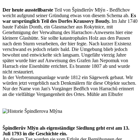
Der heute ausstellbarste
Teil von Špindlerův Mlýn - Bedřichov
weicht aufgrund seiner Gründung etwas von diesem Schema ab.
Es
war ursprünglich Teil des Dorfes Krausovy Boudy.
Im Jahr 1740
baute Fabián Donth, ein Glasmacher aus Rokytnice, mit
Genehmigung der Verwaltung des Harrachov-Anwesens hier eine
kleinere Glashütte. Sie sollte katastrophales Holz aus den Pausen
nach dem Sturm verarbeiten, der hier fegte. Nach kurzer Existenz
verschwand es jedoch relativ bald. Die Umgebung blieb jedoch
bewohnt und entwickelte sich langsam. Ungefähr vierzig Jahre
später wurde hier auf Anweisung des Grafen Jan Nepomuk von
Harrach eine Eisenhütte errichtet. Es brannte 1807 ab und wurde
nicht restauriert.
In der Verbrennungsanlage wurde 1812 ein Sägewerk gebaut. Wir
würden jetzt vergeblich nach Denkmälern für diese Objekte suchen.
Nur der Name von Jan's Vorgänger Bedřich von Harrachů erinnert
an die vielfältige Vergangenheit des Ortes. Mühle am Elbufer
Špindlerův Mlýn als eigenständige Siedlung geht erst am 13.
Juli 1793 in die Geschichte ein.
An diesem Tag wurden sie vom Erfolg der Bemühungen der