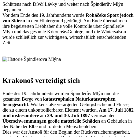
Schlittens nach Dívčí Lávky und weiter nach Špindlerův Mlýn
begannen.
Vor dem Ende des 19. Jahrhunderts wurde
Roháčeks Sport jedoch
von Skiern
in den Hintergrund gedrängt. Am Ende übernahmen
ihre begeisterten Liebhaber die volle Kontrolle über Špindlerův
Mlýn und das gesamte Krkonoše-Gebirge, und die Wintersaison
wurde schließlich zur wichtigsten, wirtschaftlich entscheidenden
Zeit.
Krakonoš verteidigt sich
Ende des 19. Jahrhunderts wurden Špindlerův Mlýn und die
gesamten Berge von
katastrophalen Naturkatastrophen
heimgesucht
. Wolkenstöße verärgerten Gebirgsbäche und Flüsse,
die zu einem unkontrollierbaren Element wurden.
Am 17. Juli 1882
und insbesondere
am
29. und 30. Juli 1897
verursachten
Überschwemmungen große materielle Schäden
an Gebäuden in
der Nähe der Elbe und forderten Menschenleben.
Dies war der Anstoß für den Beginn der Rückversicherungsarbeit,