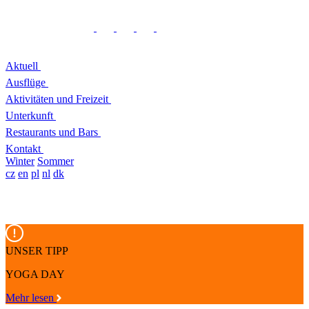
Aktuell
Ausflüge
Aktivitäten und Freizeit
Unterkunft
Restaurants und Bars
Kontakt
Winter
Sommer
cz
en
pl
nl
dk
UNSER TIPP
YOGA DAY
Mehr lesen