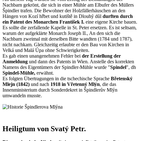
Nachbarn gekrönt, die sich in einer Mühle am Elbufer des Müllers
Špindler trafen. Die Bewohner der Holzfällerhäuschen an den
Hängen von Kozí hřbet und kutiště in Dlouhý důl
durften durch
ein Patent des Monarchen František I.
eine eigene Kirche bauen.
Es sollte die zerfallende Kapelle in St. Peter ersetzen. Es ist seltsam,
warum der aufgeklärte Monarch Joseph II., An den sich die
Nachbarn zweimal mit derselben Bitte wandten (1784 und 1787),
nicht nachkam. Gleichzeitig erlaubte er den Bau von Kirchen in
Velká und Malá Úpa ohne Schwierigkeiten.
Es gab einen unangenehmen Fehler bei
der Erstellung der
Anmeldung
und dann des Patents in Wien. Anstelle des korrekten
Namens des Eigentümers der Spindler-Mühle wurde "
Spindel
", dh
Spindel-Mühle,
erwähnt.
Es folgten Übertragungen in die tschechische Sprache
Břetenský
Mlejn (1842)
und nach
1918 in Vřetenný Mlýn
, die das
Innenministerium durch Sonderdekret in Špindlerův Mlýn
umwandeln musste.
Heiligtum von Svatý Petr.