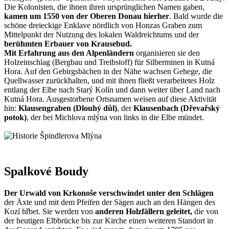
Die Kolonisten, die ihnen ihren ursprünglichen Namen gaben,
kamen um 1550 von der Oberen Donau hierher
. Bald wurde die
schöne dreieckige Enklave nördlich von Honzas Graben zum
Mittelpunkt der Nutzung des lokalen Waldreichtums und der
berühmten Erbauer von Krausebud.
Mit Erfahrung aus den Alpenländern
organisieren sie den
Holzeinschlag (Bergbau und Treibstoff) für Silberminen in Kutná
Hora. Auf den Gebirgsbächen in der Nähe wachsen Gehege, die
Quellwasser zurückhalten, und mit ihnen fließt verarbeitetes Holz
entlang der Elbe nach Starý Kolín und dann weiter über Land nach
Kutná Hora. Ausgestorbene Ortsnamen weisen auf diese Aktivität
hin:
Klausengraben (Dlouhý důl)
, der
Klausenbach (Dřevařský
potok)
, der bei Michlova mlýna von links in die Elbe mündet.
Spalkové Boudy
Der Urwald von Krkonoše verschwindet unter den Schlägen
der Äxte und mit dem Pfeifen der Sägen auch an den Hängen des
Kozí hřbet. Sie werden von
anderen Holzfällern geleitet,
die von
der heutigen Elbbrücke bis zur Kirche einen weiteren Standort in