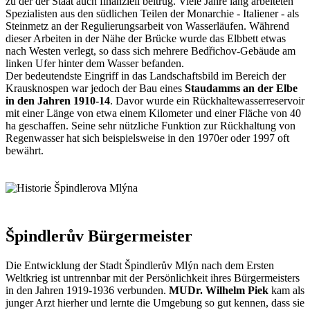
zu der der Staat auch finanziell beitrug. Viele Jahre lang arbeiteten
Spezialisten aus den südlichen Teilen der Monarchie - Italiener - als
Steinmetz an der Regulierungsarbeit von Wasserläufen. Während
dieser Arbeiten in der Nähe der Brücke wurde das Elbbett etwas
nach Westen verlegt, so dass sich mehrere Bedřichov-Gebäude am
linken Ufer hinter dem Wasser befanden.
Der bedeutendste Eingriff in das Landschaftsbild im Bereich der
Krausknospen war jedoch der Bau eines
Staudamms an der Elbe
in den Jahren 1910-14
. Davor wurde ein Rückhaltewasserreservoir
mit einer Länge von etwa einem Kilometer und einer Fläche von 40
ha geschaffen. Seine sehr nützliche Funktion zur Rückhaltung von
Regenwasser hat sich beispielsweise in den 1970er oder 1997 oft
bewährt.
Špindlerův Bürgermeister
Die Entwicklung der Stadt Špindlerův Mlýn nach dem Ersten
Weltkrieg ist untrennbar mit der Persönlichkeit ihres Bürgermeisters
in den Jahren 1919-1936 verbunden.
MUDr. Wilhelm Piek
kam als
junger Arzt hierher und lernte die Umgebung so gut kennen, dass sie