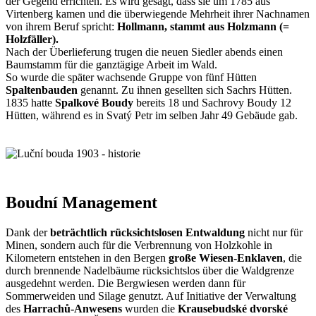
der Gegend errichten. Es wird gesagt, dass sie um 1785 aus
Virtenberg kamen und die überwiegende Mehrheit ihrer Nachnamen
von ihrem Beruf spricht:
Hollmann, stammt aus Holzmann (=
Holzfäller).
Nach der Überlieferung trugen die neuen Siedler abends einen
Baumstamm für die ganztägige Arbeit im Wald.
So wurde die später wachsende Gruppe von fünf Hütten
Spaltenbauden
genannt. Zu ihnen gesellten sich Sachrs Hütten.
1835 hatte
Spalkové Boudy
bereits 18 und Sachrovy Boudy 12
Hütten, während es in Svatý Petr im selben Jahr 49 Gebäude gab.
Boudní Management
Dank der
beträchtlich rücksichtslosen Entwaldung
nicht nur für
Minen, sondern auch für die Verbrennung von Holzkohle in
Kilometern entstehen in den Bergen
große Wiesen-Enklaven
, die
durch brennende Nadelbäume rücksichtslos über die Waldgrenze
ausgedehnt werden. Die Bergwiesen werden dann für
Sommerweiden und Silage genutzt. Auf Initiative der Verwaltung
des
Harrachů-Anwesens
wurden die
Krausebudské dvorské