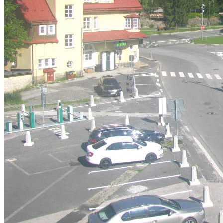
descriptions off
, selected
Subtitles
subtitles settings
, opens subtitles settings dialog
subtitles off
, selected
Audio Track
default
, selected
Picture-in-Picture
Fullscreen
This is a modal window.
Beginning of dialog window. Escape will cancel and close the windo
Text
Color
Opacity
Text Background
Color
Opacity
Caption Area Background