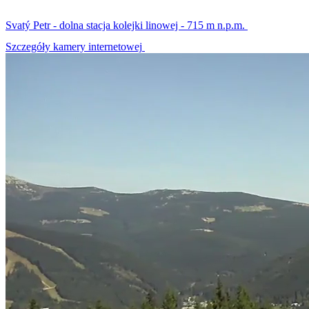
Svatý Petr - dolna stacja kolejki linowej - 715 m n.p.m.
Szczegóły kamery internetowej