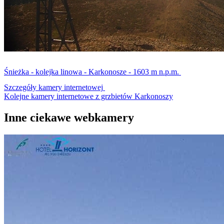
Śnieżka - kolejka linowa - Karkonosze - 1603 m n.p.m.
Szczegóły kamery internetowej
Kolejne kamery internetowe z grzbietów Karkonoszy
Inne ciekawe webkamery