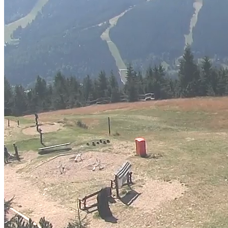
Pause
Skip Backward
Skip Forward
Unmute
Current Time
0:37
/
Duration
-:-:-
Loaded
:
0.00%
Stream Type
LIVE
Seek to live, currently behind live
LIVE
Remaining Time
-
-:-:-
1x
Playback Rate
Chapters
Chapters
Descriptions
descriptions off
, selected
Subtitles