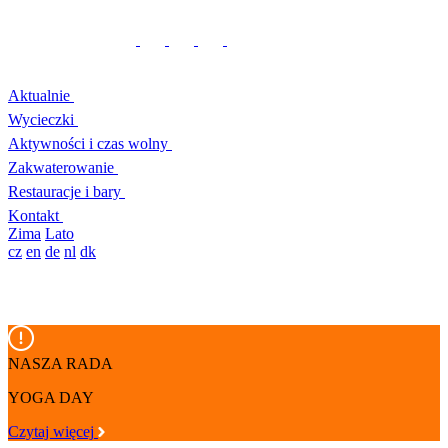
Aktualnie
Wycieczki
Aktywności i czas wolny
Zakwaterowanie
Restauracje i bary
Kontakt
Zima
Lato
cz
en
de
nl
dk
NASZA RADA
YOGA DAY
Czytaj więcej