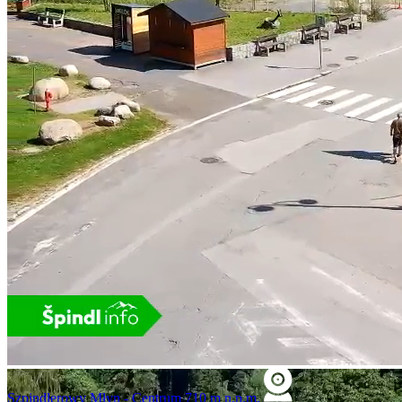
Właścicielem kamery internetowej
Špindlerův Mlýn – centrum jest firma
Spindleruv-Mlyn.com s.r.o., która nie
ponosi żadnej odpowiedzialności za jakość
obrazu, działanie i późniejsze udostępnianie
obrazu.
Ta kamera internetowa w Szpindlerowym
Młynie służy wyłącznie do obserwacji
pogody. Jej rozdzielczość celowo nie
pozwala na rozpoznanie osób, twarzy,
numerów rejestracyjnych samochodów itp.
Działanie kamery internetowej jest zgodne
ze wszystkimi wymogami przepisów
RODO.
Szpindlerowy Młyn - Centrum 710 m n.p.m.