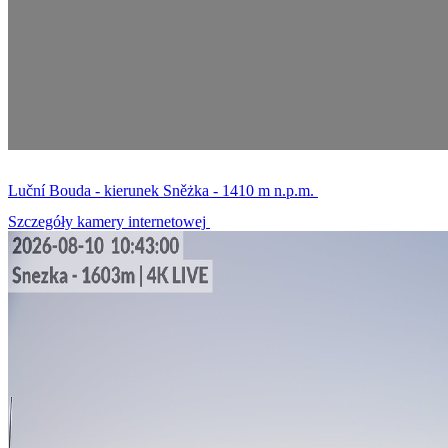
Luční Bouda - kierunek Sněżka - 1410 m n.p.m.
Szczegóły kamery internetowej