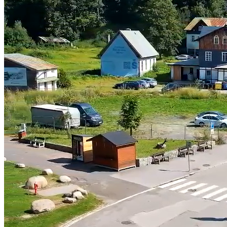
Pause
Skip Backward
Skip Forward
Unmute
Current Time
0:37
/
Duration
-:-:-
Loaded
:
0.00%
Stream Type
LIVE
Seek to live, currently behind live
LIVE
Remaining Time
-
-:-:-
1x
Playback Rate
Chapters
Chapters
Descriptions
descriptions off
, selected
Subtitles
subtitles settings
, opens subtitles settings dialog