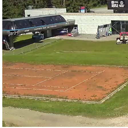
Text Edge Style
Font Family
Reset
restore all settings to the default values
Done
Close Modal Dialog
End of dialog window.