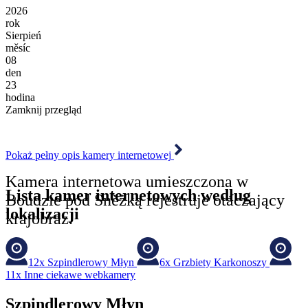
2026
rok
Sierpień
měsíc
08
den
23
hodina
Zamknij przegląd
Pokaż pełny opis kamery internetowej
Kamera internetowa umieszczona w
Lista kamer internetowych według
Boudzie pod Sněżką rejestruje otaczający
lokalizacji
krajobraz.
12x
Szpindlerowy Młyn
6x
Grzbiety Karkonoszy
11x
Inne ciekawe webkamery
Szpindlerowy Młyn