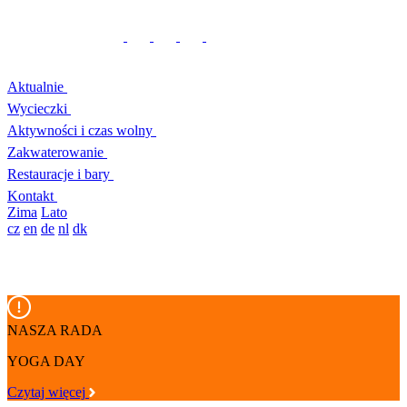
Aktualnie
Wycieczki
Aktywności i czas wolny
Zakwaterowanie
Restauracje i bary
Kontakt
Zima
Lato
cz
en
de
nl
dk
NASZA RADA
YOGA DAY
Czytaj więcej