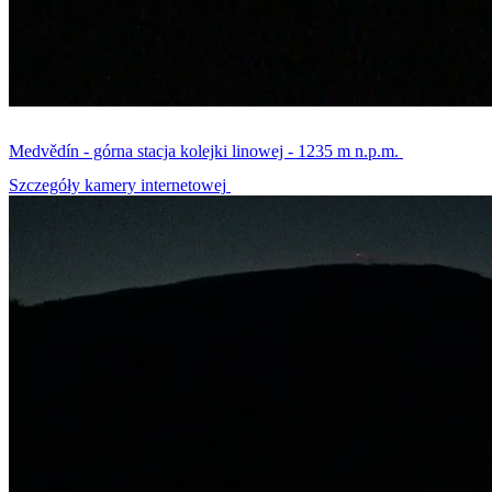
Medvědín - górna stacja kolejki linowej - 1235 m n.p.m.
Szczegóły kamery internetowej