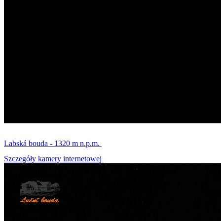
Labská bouda - 1320 m n.p.m.
Szczegóły kamery internetowej