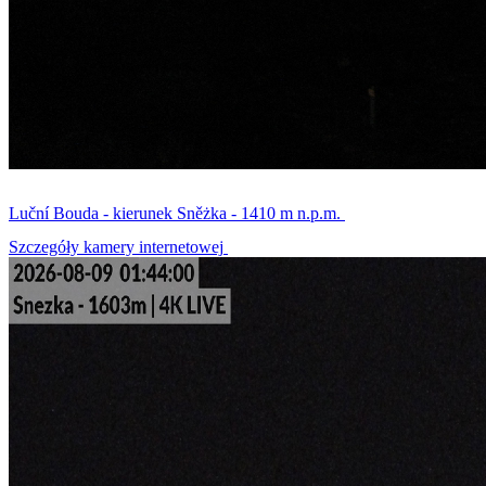
Luční Bouda - kierunek Sněżka - 1410 m n.p.m.
Szczegóły kamery internetowej