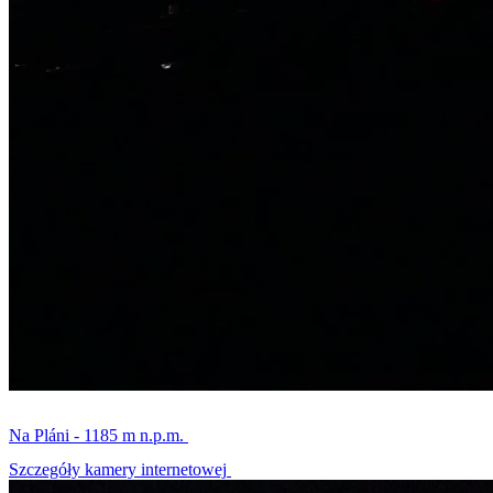
Na Pláni - 1185 m n.p.m.
Szczegóły kamery internetowej