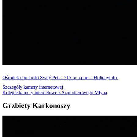
Ośrodek narciarski Svatý Petr - 715 m n.p.m. - Holidayinfo
Szczegóły kamery internetowej
Kolejne kamery internetowe z Szpindlerowego Młyna
Grzbiety Karkonoszy