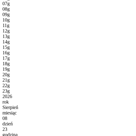
07g
08g
09g
10g
11g
12g
13g
14g
15g
16g
17g
18g
19g
20g
21g
22g
23g
2026
rok
Sierpień
miesiąc
08
dzień
23
godzina