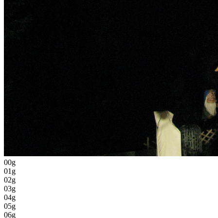
00g
01g
02g
03g
04g
05g
06g