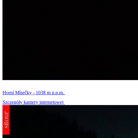
Horní Mísečky - 1038 m n.p.m.
Szczegóły kamery internetowej