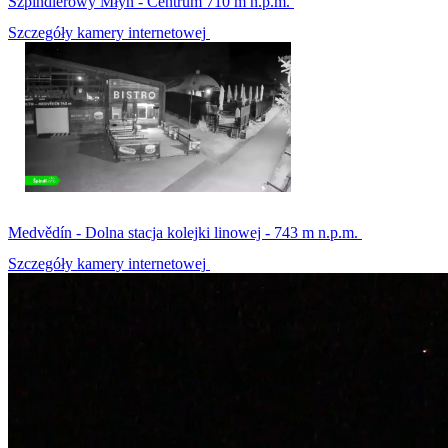
Szpindlerowy Młyn - Centrum 710 m n.p.m.
Szczegóły kamery internetowej
Medvědín - Dolna stacja kolejki linowej - 743 m n.p.m.
Szczegóły kamery internetowej