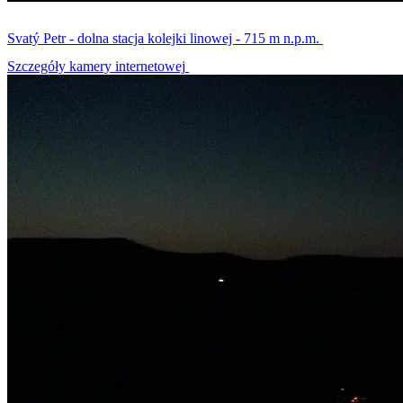
Svatý Petr - dolna stacja kolejki linowej - 715 m n.p.m.
Szczegóły kamery internetowej