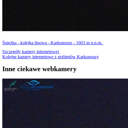
Śnieżka - kolejka linowa - Karkonosze - 1603 m n.p.m.
Szczegóły kamery internetowej
Kolejne kamery internetowe z grzbietów Karkonoszy
Inne ciekawe webkamery