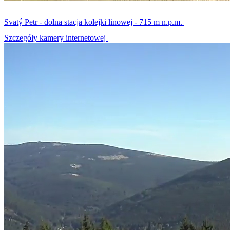
Svatý Petr - dolna stacja kolejki linowej - 715 m n.p.m.
Szczegóły kamery internetowej