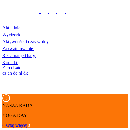
Aktualnie
Wycieczki
Aktywności i czas wolny
Zakwaterowanie
Restauracje i bary
Kontakt
Zima
Lato
cz
en
de
nl
dk
NASZA RADA
YOGA DAY
Czytaj więcej