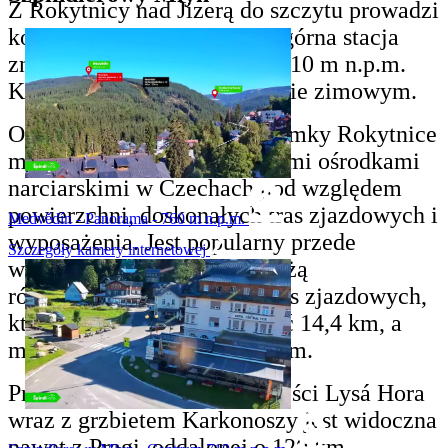
Z Rokytnicy nad Jizerą do szczytu prowadzi
kolejka krzesełkowa, której górna stacja
znajduje się na wysokości 1310 m n.p.m.
Kolejka działa tylko w sezonie zimowym.
Ośrodek narciarski Horní Domky Rokytnice
może się równać z najlepszymi ośrodkami
narciarskimi w Czechach pod względem
powierzchni, doskonałych tras zjazdowych i
Medvědín - Panorama - 760 m n.p.m.
wyposażenia. Jest popularny przede
Szczegóły kamery internetowej
wszystkim ze względu na dużą
różnorodność i rozległość tras zjazdowych,
które osiągają łączną długość 14,4 km, a
miejscami szerokość do 100 m.
Przy bardzo dobrej widoczności Lysá Hora
wraz z grzbietem Karkonoszy jest widoczna
nawet z Pragi, oddalonej o 120 km.