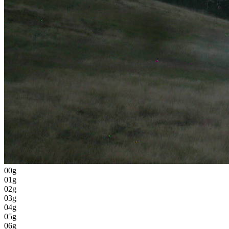
00g
01g
02g
03g
04g
05g
06g