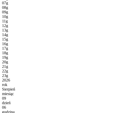
07g
08g
09g
10g
11g
12g
13g
14g
15g
16g
17g
18g
19g
20g
21g
22g
23g
2026
rok
Sierpień
miesiąc
09
dzień
06
godzina