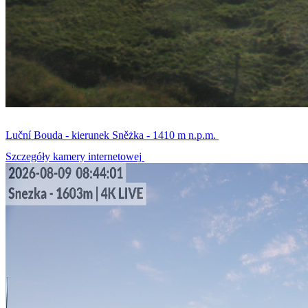
Luční Bouda - kierunek Sněżka - 1410 m n.p.m.
Szczegóły kamery internetowej