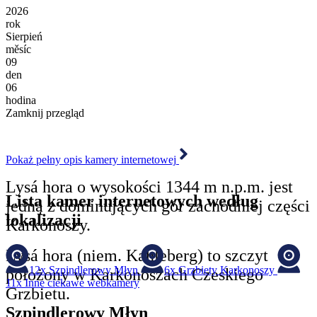
2026
rok
Sierpień
měsíc
09
den
06
hodina
Zamknij przegląd
Pokaż pełny opis kamery internetowej
Lysá hora o wysokości 1344 m n.p.m. jest
Lista kamer internetowych według
jedną z dominujących gór zachodniej części
lokalizacji
Karkonoszy.
Lysá hora (niem. Kahleberg) to szczyt
12x
Szpindlerowy Młyn
6x
Grzbiety Karkonoszy
położony w Karkonoszach Czeskiego
11x
Inne ciekawe webkamery
Grzbietu.
Szpindlerowy Młyn