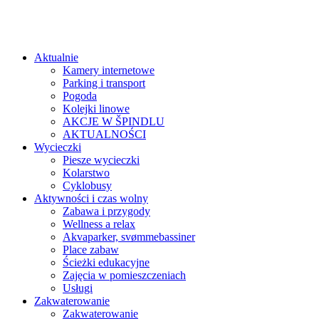
Aktualnie
Kamery internetowe
Parking i transport
Pogoda
Kolejki linowe
AKCJE W ŠPINDLU
AKTUALNOŚCI
Wycieczki
Piesze wycieczki
Kolarstwo
Cyklobusy
Aktywności i czas wolny
Zabawa i przygody
Wellness a relax
Akvaparker, svømmebassiner
Place zabaw
Ścieżki edukacyjne
Zajęcia w pomieszczeniach
Usługi
Zakwaterowanie
Zakwaterowanie