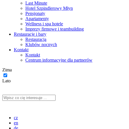
Last Minute
Hotel Szpindlerowy Młyn
Pensjonaty
Apartamenty
Wellness i spa hotele
Imprezy firmowe i teambuilding
Restauracje i bary
Restauracja
Klubów nocnych
Kontakt
Kontakt
Centrum informacyjne dla partnerów
Zima
Lato
cz
en
de