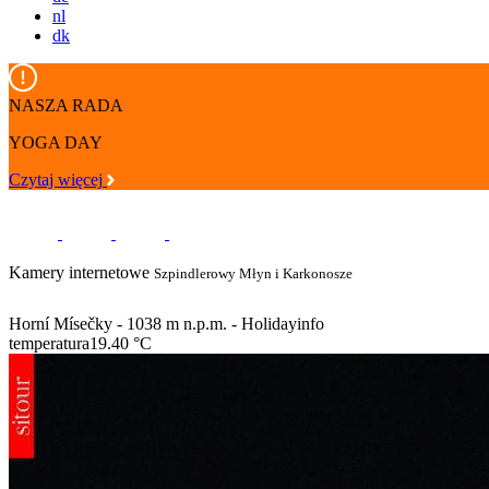
nl
dk
NASZA RADA
YOGA DAY
Czytaj więcej
Kamery internetowe
Szpindlerowy Młyn i Karkonosze
Horní Mísečky - 1038 m n.p.m. - Holidayinfo
temperatura
19.40 °C