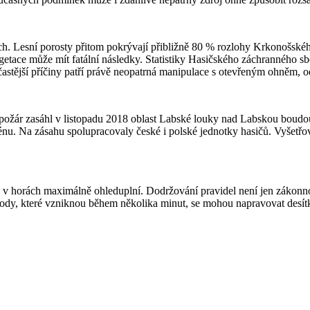
sích. Lesní porosty přitom pokrývají přibližně 80 % rozlohy Krkonošsk
getace může mít fatální následky. Statistiky Hasičského záchranného s
jčastější příčiny patří právě neopatrná manipulace s otevřeným ohněm,
požár zasáhl v listopadu 2018 oblast Labské louky nad Labskou boudou
u. Na zásahu spolupracovaly české i polské jednotky hasičů. Vyšetřov
v horách maximálně ohleduplní. Dodržování pravidel není jen zákonno
kody, které vzniknou během několika minut, se mohou napravovat desítk