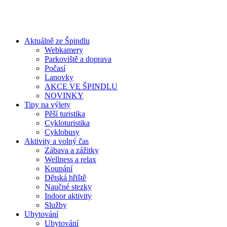
Aktuálně ze Špindlu
Webkamery
Parkoviště a doprava
Počasí
Lanovky
AKCE VE ŠPINDLU
NOVINKY
Tipy na výlety
Pěší turistika
Cykloturistika
Cyklobusy
Aktivity a volný čas
Zábava a zážitky
Wellness a relax
Koupání
Dětská hřiště
Naučné stezky
Indoor aktivity
Služby
Ubytování
Ubytování