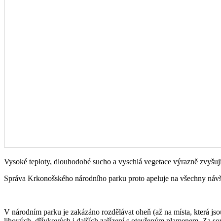
Vysoké teploty, dlouhodobé sucho a vyschlá vegetace výrazně zvyšují
Správa Krkonošského národního parku proto apeluje na všechny návště
V národním parku je zakázáno rozdělávat oheň (až na místa, která js
lihových, dřívkových i dalších zařízení s otevřeným plamenem. Za s