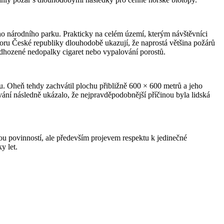
ého národního parku. Prakticky na celém území, kterým návštěvníci
boru České republiky dlouhodobě ukazují, že naprostá většina požárů
 odhozené nedopalky cigaret nebo vypalování porostů.
. Oheň tehdy zachvátil plochu přibližně 600 × 600 metrů a jeho
ání následně ukázalo, že nejpravděpodobnější příčinou byla lidská
u povinností, ale především projevem respektu k jedinečné
y let.