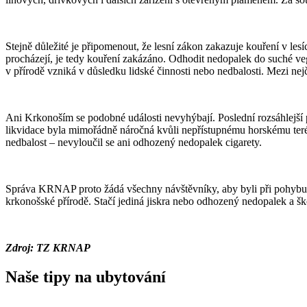
Stejně důležité je připomenout, že lesní zákon zakazuje kouření v le
procházejí, je tedy kouření zakázáno. Odhodit nedopalek do suché ve
v přírodě vzniká v důsledku lidské činnosti nebo nedbalosti. Mezi ne
Ani Krkonoším se podobné události nevyhýbají. Poslední rozsáhlejší 
likvidace byla mimořádně náročná kvůli nepřístupnému horskému terén
nedbalost – nevyloučil se ani odhozený nedopalek cigarety.
Správa KRNAP proto žádá všechny návštěvníky, aby byli při pohybu 
krkonošské přírodě. Stačí jediná jiskra nebo odhozený nedopalek a š
Zdroj: TZ KRNAP
Naše tipy na ubytování