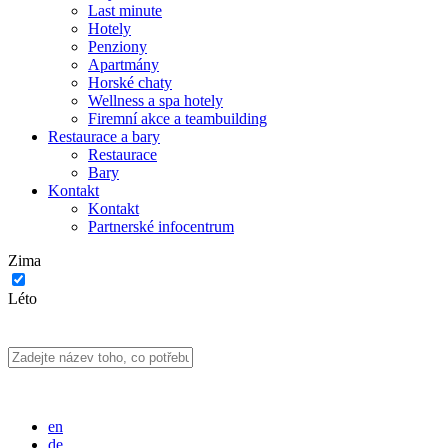
Last minute
Hotely
Penziony
Apartmány
Horské chaty
Wellness a spa hotely
Firemní akce a teambuilding
Restaurace a bary
Restaurace
Bary
Kontakt
Kontakt
Partnerské infocentrum
Zima
Léto
en
de