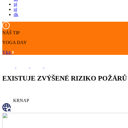
pl
nl
dk
NÁŠ TIP
YOGA DAY
Více
EXISTUJE ZVÝŠENÉ RIZIKO POŽÁRŮ
KRNAP