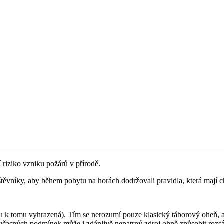
 riziko vzniku požárů v přírodě.
vníky, aby během pobytu na horách dodržovali pravidla, která mají ch
ou k tomu vyhrazená). Tím se nerozumí pouze klasický táborový oheň, 
oučasných podmínek může i zdánlivě nepatrný zdroj ohně způsobit rozs