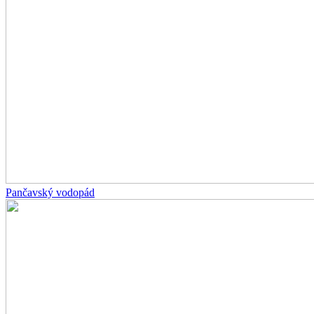
Pančavský vodopád