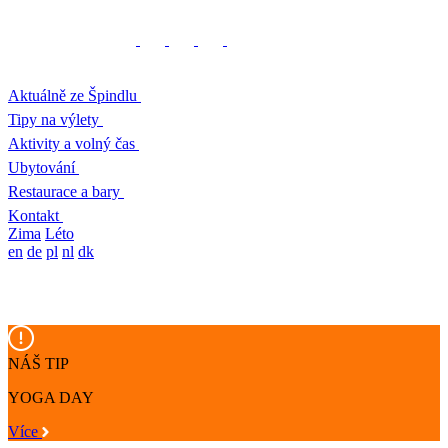
Aktuálně ze Špindlu
Tipy na výlety
Aktivity a volný čas
Ubytování
Restaurace a bary
Kontakt
Zima
Léto
en
de
pl
nl
dk
NÁŠ TIP
YOGA DAY
Více