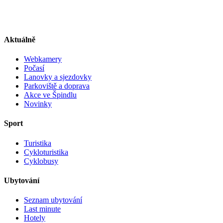
Aktuálně
Webkamery
Počasí
Lanovky a sjezdovky
Parkoviště a doprava
Akce ve Špindlu
Novinky
Sport
Turistika
Cykloturistika
Cyklobusy
Ubytování
Seznam ubytování
Last minute
Hotely