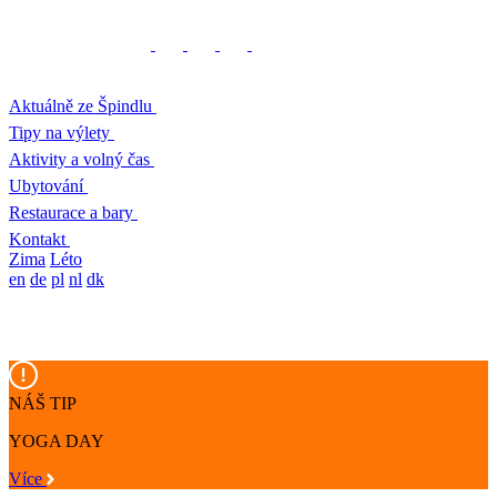
Aktuálně ze Špindlu
Tipy na výlety
Aktivity a volný čas
Ubytování
Restaurace a bary
Kontakt
Zima
Léto
en
de
pl
nl
dk
NÁŠ TIP
YOGA DAY
Více